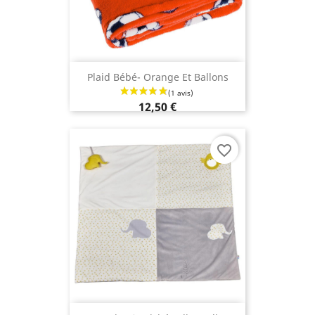
Plaid Bébé- Orange Et Ballons
12,50 €
favorite_border