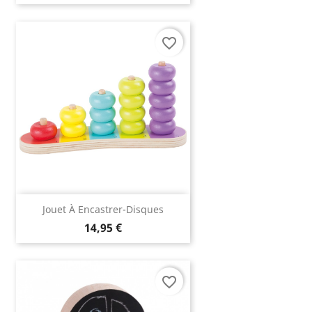
favorite_border
Jouet À Encastrer-Disques
14,95 €
favorite_border