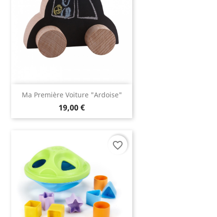
Ma Première Voiture "ardoise"
19,00 €
favorite_border