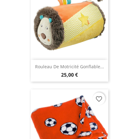
Rouleau De Motricité Gonflable...
25,00 €
favorite_border