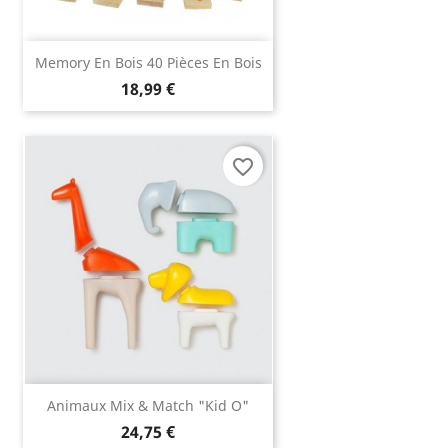
Memory En Bois 40 Pièces En Bois
18,99 €
favorite_border
Animaux Mix & Match "Kid O"
24,75 €