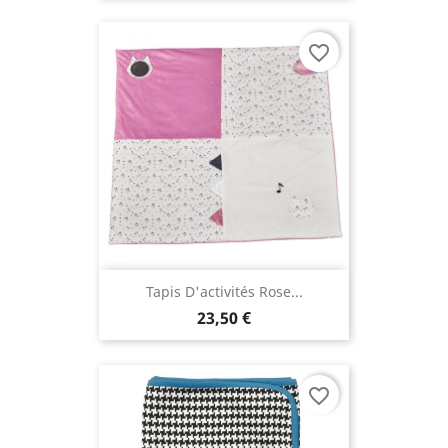
favorite_border
Tapis D'activités Rose...
23,50 €
favorite_border