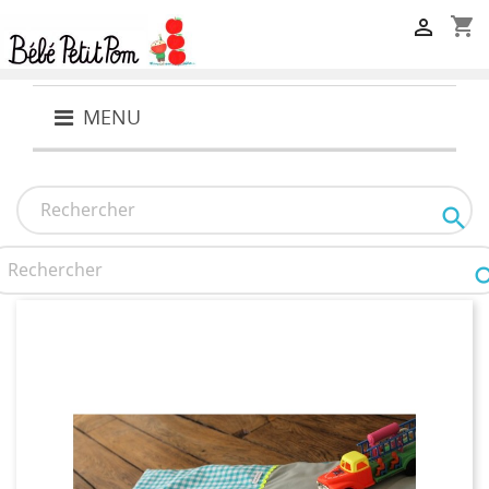
shopping_cart

MENU
