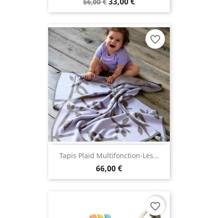
33,00 €
66,00 €
favorite_border
Tapis Plaid Multifonction-Les...
66,00 €
favorite_border