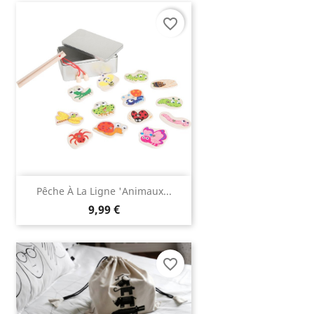
favorite_border
Pêche À La Ligne 'animaux...
9,99 €
favorite_border