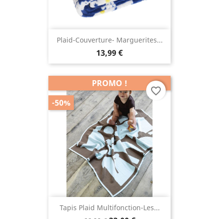
Plaid-Couverture- Marguerites...
13,99 €
PROMO !
favorite_border
-50%
Tapis Plaid Multifonction-Les...