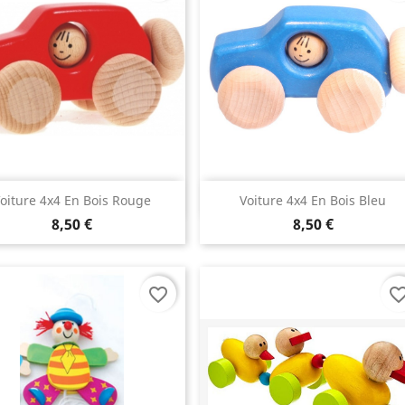
Aperçu rapide
Aperçu rapide


oiture 4x4 En Bois Rouge
Voiture 4x4 En Bois Bleu
8,50 €
8,50 €
favorite_border
favorite_bo