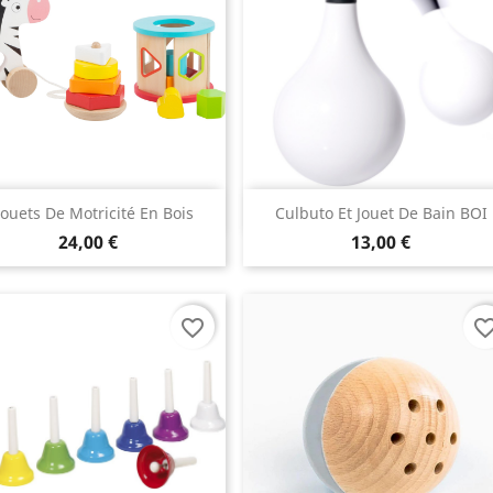
Aperçu rapide
Aperçu rapide


Jouets De Motricité En Bois
Culbuto Et Jouet De Bain BOI
24,00 €
13,00 €
favorite_border
favorite_bo