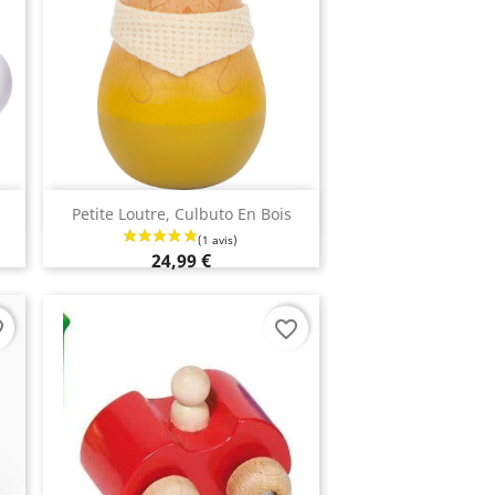
Aperçu rapide

Petite Loutre, Culbuto En Bois
24,99 €
rder
favorite_border