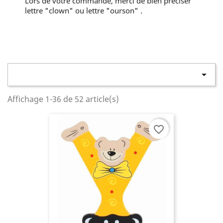
Lors de votre commande, merci de bien préciser
lettre "clown" ou lettre "ourson" .

Affichage 1-36 de 52 article(s)
favorite_border