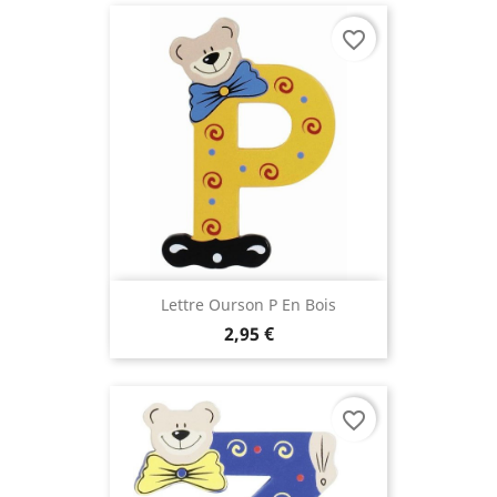
favorite_border
Lettre Ourson P En Bois
2,95 €
(1 avis
favorite_border