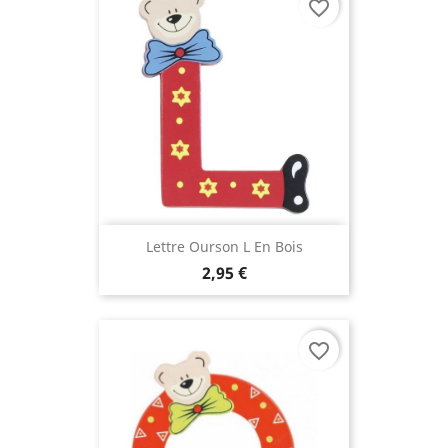
favorite_border
(5 avis
Lettre Ourson L En Bois
2,95 €
favorite_border