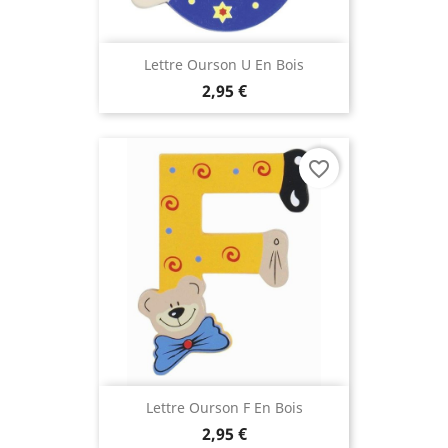
(2 avis
Lettre Ourson U En Bois
2,95 €
favorite_border
Lettre Ourson F En Bois
2,95 €