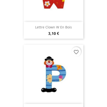
Lettre Clown W En Bois
3,10 €
favorite_border
(7 avis