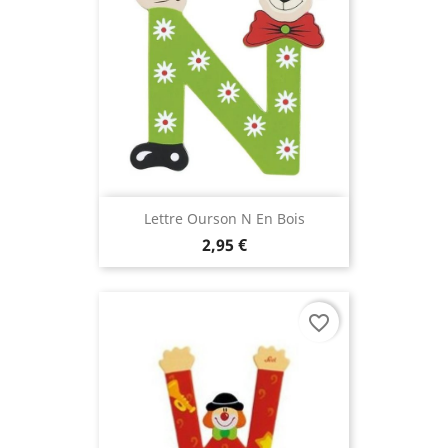
Lettre Ourson N En Bois
(2 avis
2,95 €
favorite_border