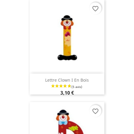
favorite_border
Lettre Clown I En Bois
3,10 €
favorite_border