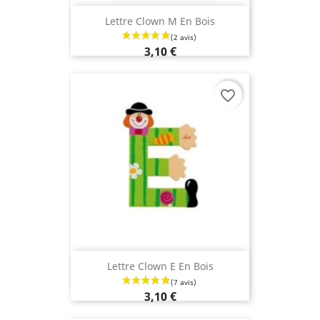
Lettre Clown M En Bois
3,10 €
favorite_border
Lettre Clown E En Bois
3,10 €
(2 avis