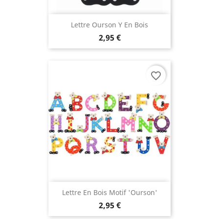
Lettre Ourson Y En Bois
2,95 €
favorite_border
Lettre En Bois Motif 'Ourson'
2,95 €