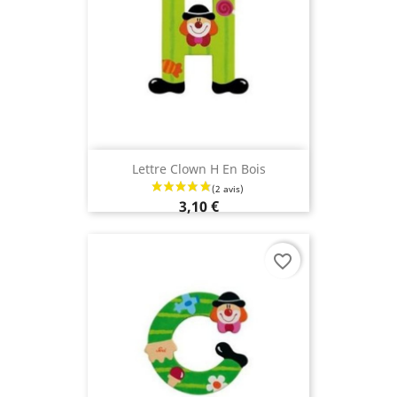
Lettre Clown H En Bois
3,10 €
favorite_border
(1 avis