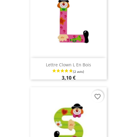
Lettre Clown L En Bois
3,10 €
favorite_border
(6 avis