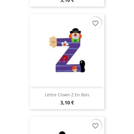
favorite_border
Lettre Clown Z En Bois
3,10 €
favorite_border