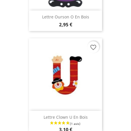
Lettre Ourson O En Bois
2,95 €
favorite_border
Lettre Clown U En Bois
3,10 €