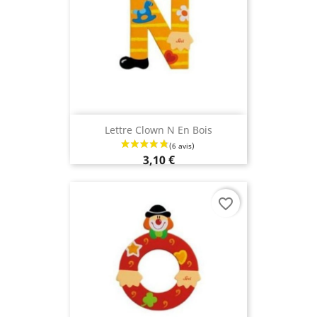
Lettre Clown N En Bois
3,10 €
favorite_border