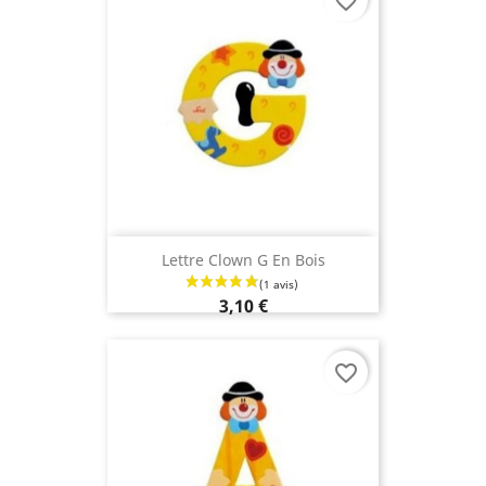
favorite_border
Lettre Clown G En Bois
3,10 €
favorite_border