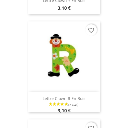
Lettre Clown Y En Bois
3,10 €
(3 avis
favorite_border
Lettre Clown R En Bois
3,10 €