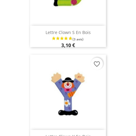
Lettre Clown S En Bois
3,10 €
favorite_border