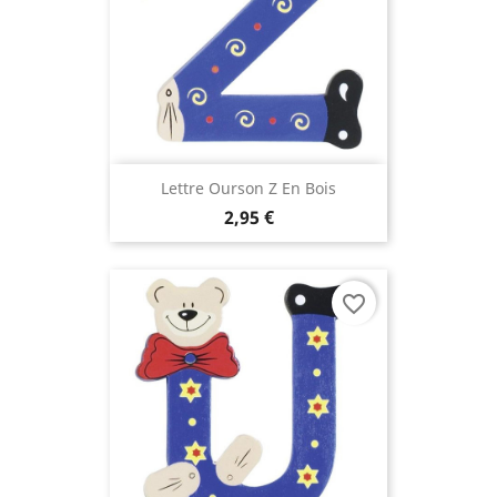
Lettre Ourson Z En Bois
2,95 €
favorite_border