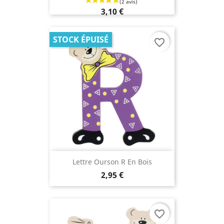
3,10 €
STOCK ÉPUISÉ
favorite_border
(6 avis
Lettre Ourson R En Bois
2,95 €
favorite_border