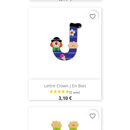
favorite_border
Lettre Clown J En Bois
(2 avis
3,10 €
favorite_border