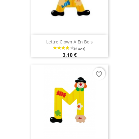
Lettre Clown A En Bois
3,10 €
favorite_border