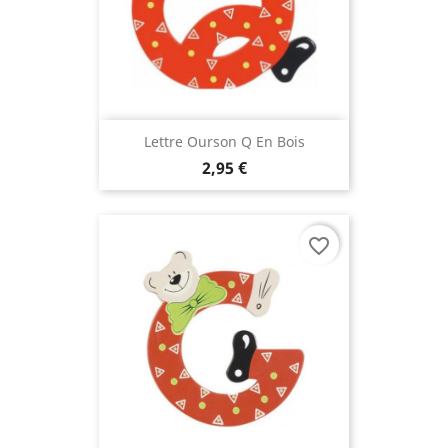
(3 avis
Lettre Ourson Q En Bois
2,95 €
favorite_border