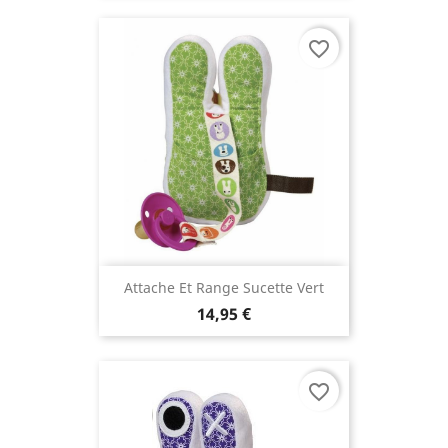
favorite_border
Attache Et Range Sucette Vert
14,95 €
favorite_border