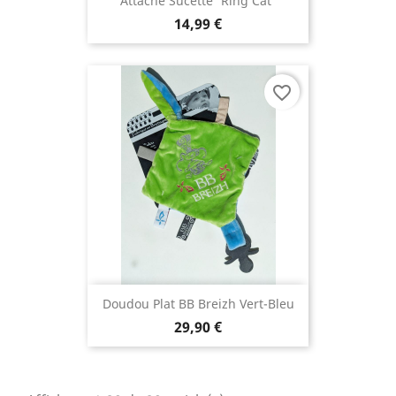
Attache Sucette 'Ring Cat'
14,99 €
favorite_border
(1 avis
Doudou Plat BB Breizh Vert-Bleu
29,90 €