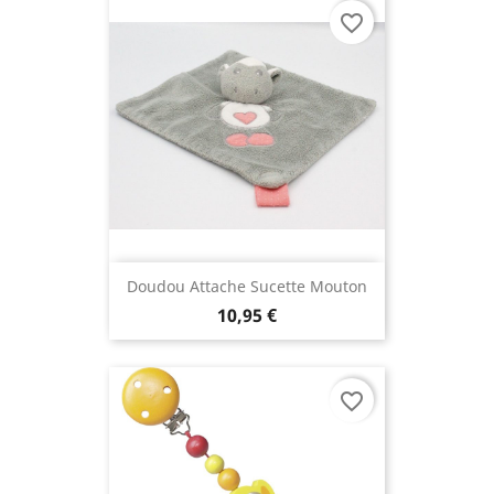
favorite_border
Doudou Attache Sucette Mouton
10,95 €
favorite_border