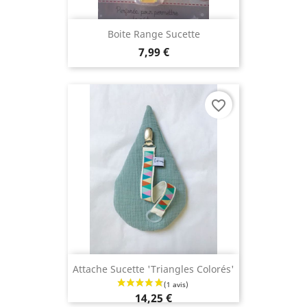
Boite Range Sucette
7,99 €
favorite_border
Attache Sucette 'Triangles Colorés'
14,25 €