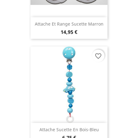
Attache Et Range Sucette Marron
14,95 €
favorite_border
Attache Sucette En Bois-Bleu
6,75 €