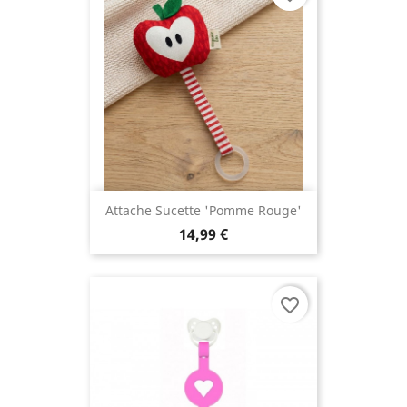
Attache Sucette 'Pomme Rouge'
14,99 €
favorite_border