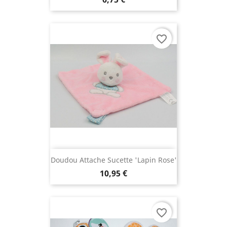
favorite_border
Doudou Attache Sucette 'lapin Rose'
10,95 €
favorite_border