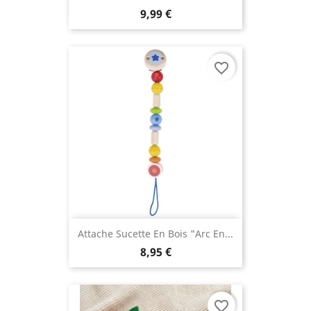
9,99 €
favorite_border
Attache Sucette En Bois "Arc En...
8,95 €
favorite_border