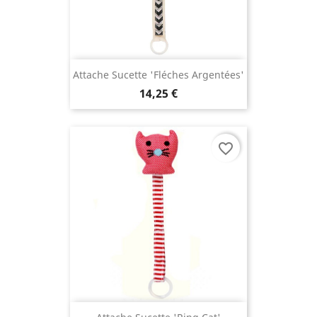
Attache Sucette 'Fléches Argentées'
14,25 €
favorite_border