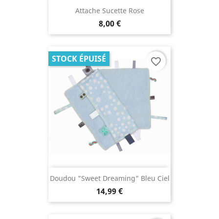
Attache Sucette Rose
8,00 €
STOCK ÉPUISÉ
favorite_border
Doudou "Sweet Dreaming" Bleu Ciel
14,99 €