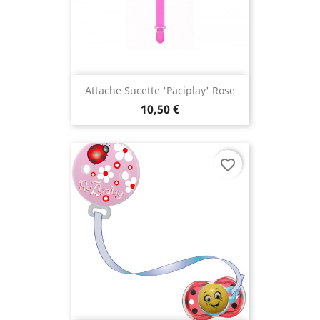
Attache Sucette 'Paciplay' Rose
10,50 €
favorite_border