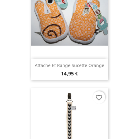
Attache Et Range Sucette Orange
14,95 €
favorite_border