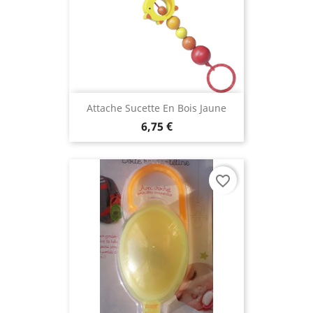
Attache Sucette En Bois Jaune
6,75 €
favorite_border