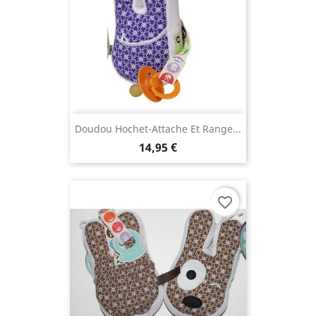
Doudou Hochet-Attache Et Range...
14,95 €
favorite_border