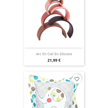
Arc En Ciel En Silicone
21,99 €
favorite_border