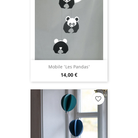
Mobile 'Les Pandas'
14,00 €
favorite_border