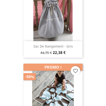
Sac De Rangement - Gris
22,38 €
44,75 €
PROMO !
favorite_border
-50%