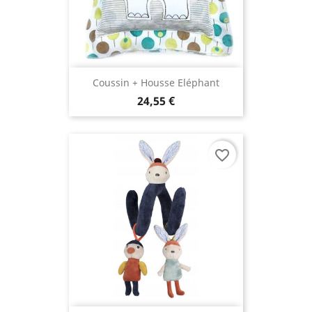
Coussin + Housse Eléphant
24,55 €
favorite_border