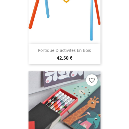
Portique D'activités En Bois
42,50 €
favorite_border