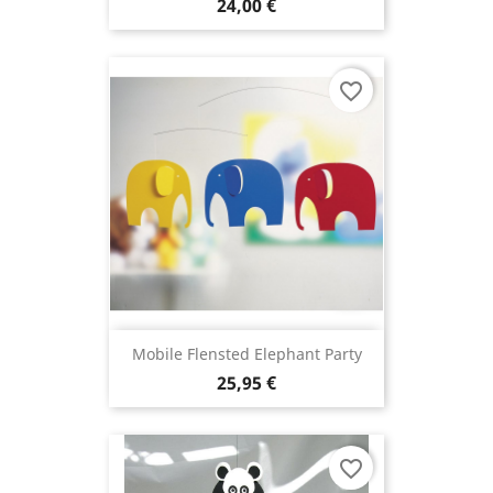
24,00 €
favorite_border
Mobile Flensted Elephant Party
25,95 €
favorite_border