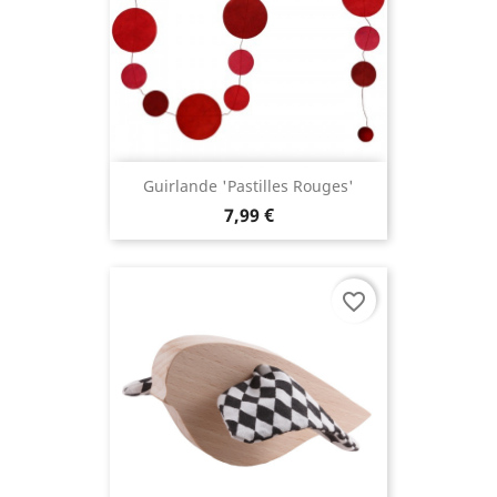
Guirlande 'Pastilles Rouges'
7,99 €
favorite_border