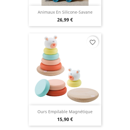
Animaux En Silicone-Savane
26,99 €
favorite_border
Ours Empilable Magnétique
15,90 €