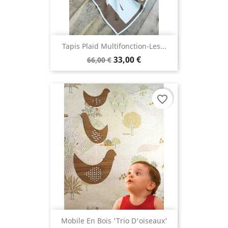
Tapis Plaid Multifonction-Les...
33,00 €
66,00 €
favorite_border
Mobile En Bois 'trio D'oiseaux'