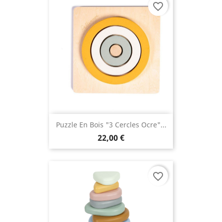
favorite_border
Puzzle En Bois "3 Cercles Ocre"...
22,00 €
favorite_border