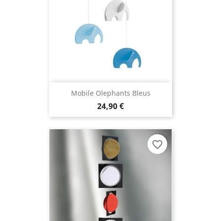
Mobile Olephants Bleus
24,90 €
favorite_border