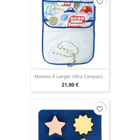
favorite_border
Matelas À Langer Ultra Compact...
21,00 €
favorite_border