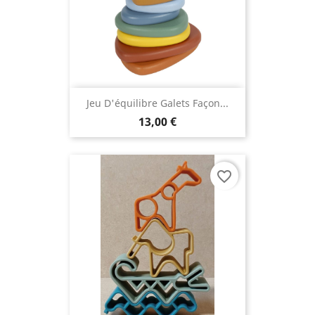
Jeu D'équilibre Galets Façon...
13,00 €
favorite_border