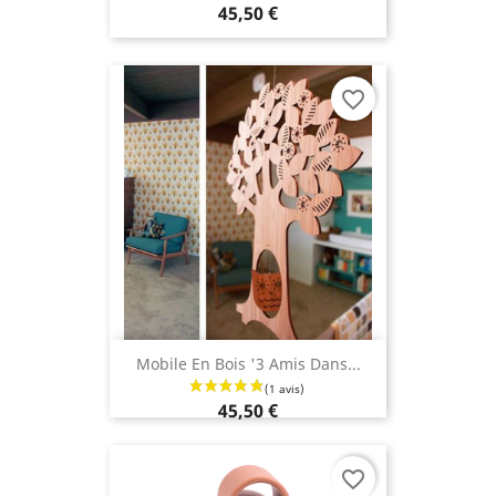
45,50 €
favorite_border
Mobile En Bois '3 Amis Dans...
45,50 €
favorite_border