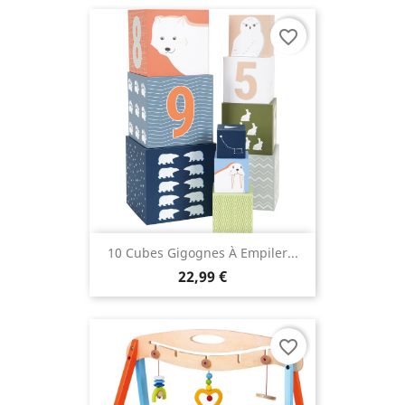
favorite_border
10 Cubes Gigognes À Empiler...
22,99 €
favorite_border