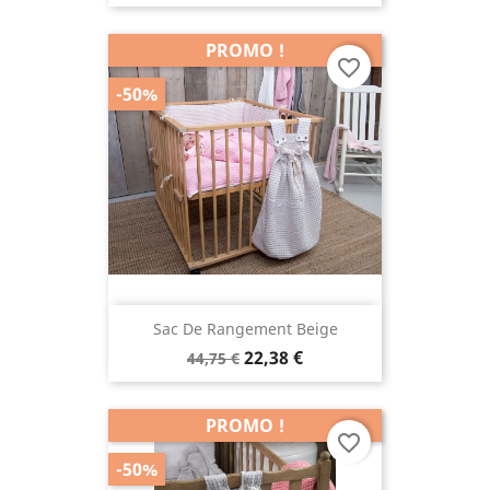
PROMO !
(1 avis
favorite_border
-50%
Sac De Rangement Beige
22,38 €
44,75 €
PROMO !
favorite_border
-50%