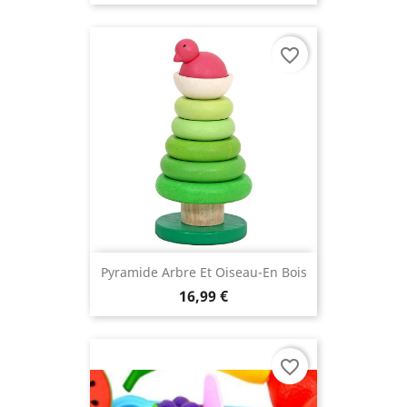
favorite_border
Pyramide Arbre Et Oiseau-En Bois
16,99 €
favorite_border