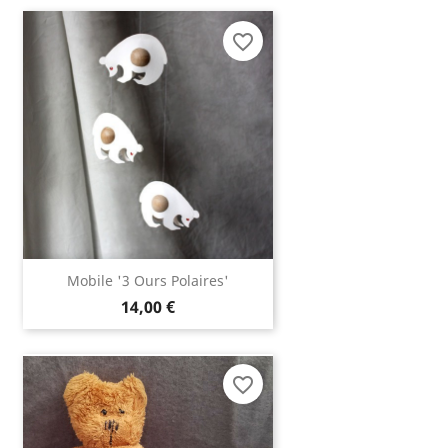
favorite_border
Mobile '3 Ours Polaires'
14,00 €
favorite_border