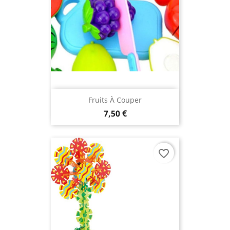
Fruits À Couper
7,50 €
favorite_border