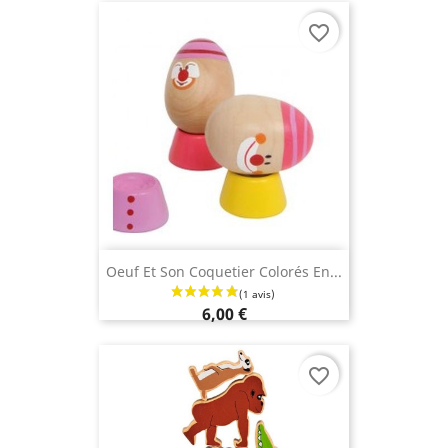
favorite_border
Oeuf Et Son Coquetier Colorés En...
6,00 €
favorite_border