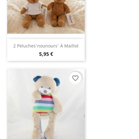
2 Peluches'nounours' À Maillot
5,95 €
favorite_border