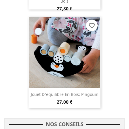
Bois
27,80 €
favorite_border
Jouet D'équilibre En Bois: Pingouin
27,00 €
NOS CONSEILS