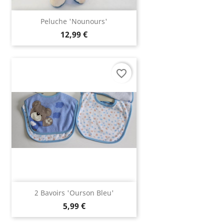
Peluche 'Nounours'
12,99 €
favorite_border
2 Bavoirs 'ourson Bleu'
5,99 €