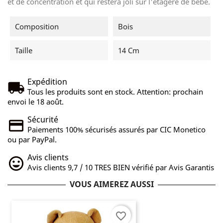
et de concentration et qui restera joli sur l'étagère de bébé.
Composition
Bois
Taille
14 Cm
Expédition
Tous les produits sont en stock. Attention: prochain
envoi le 18 août.
Sécurité
Paiements 100% sécurisés assurés par CIC Monetico
ou par PayPal.
Avis clients
Avis clients 9,7 / 10 TRES BIEN vérifié par Avis Garantis
VOUS AIMEREZ AUSSI
favorite_border