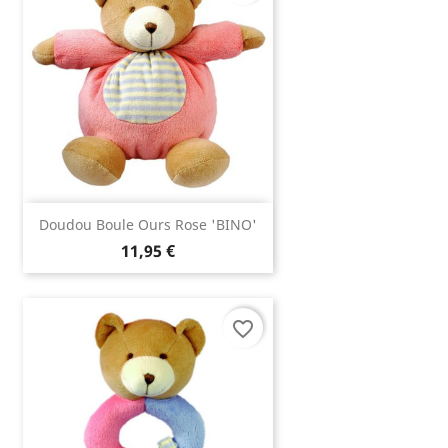
Doudou Boule Ours Rose 'BINO'
11,95 €
favorite_border