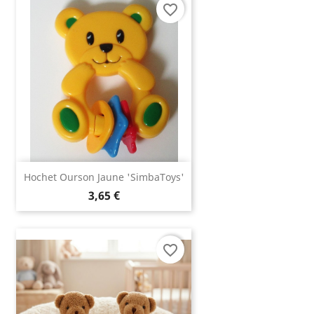
favorite_border
Hochet Ourson Jaune 'SimbaToys'
3,65 €
favorite_border