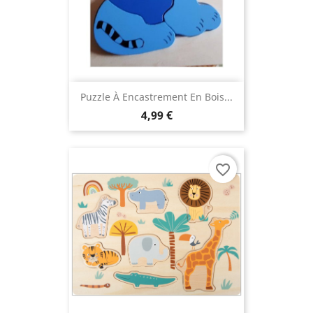
Puzzle À Encastrement En Bois...
4,99 €
favorite_border