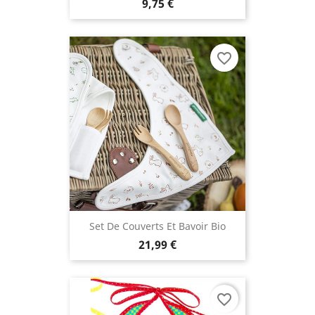
9,75 €
favorite_border
Set De Couverts Et Bavoir Bio
21,99 €
favorite_border