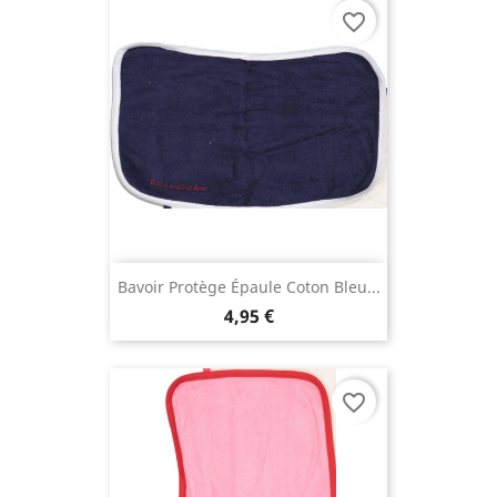
favorite_border
Bavoir Protège Épaule Coton Bleu...
4,95 €
favorite_border