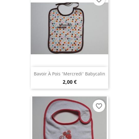
Bavoir À Pois 'mercredi' Babycalin
2,00 €
favorite_border