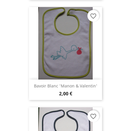
favorite_border
Bavoir Blanc 'Manon & Valentin'
2,00 €
favorite_border