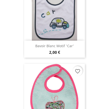
Bavoir Blanc Motif 'car'
2,00 €
favorite_border