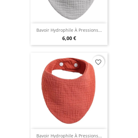
Bavoir Hydrophile À Pressions...
6,00 €
favorite_border
Bavoir Hydrophile À Pressions...