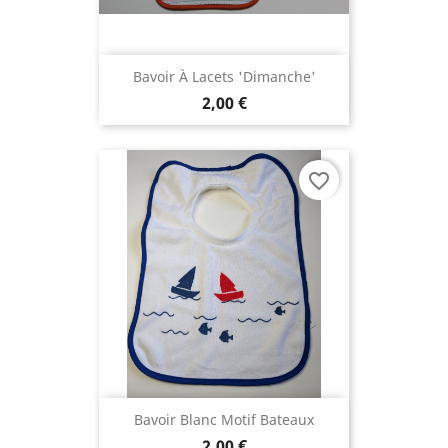
Bavoir À Lacets 'dimanche'
2,00 €
favorite_border
Bavoir Blanc Motif Bateaux
2,00 €