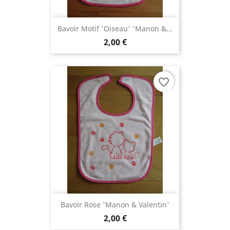
Bavoir Motif 'oiseau' 'Manon &...
2,00 €
favorite_border
Bavoir Rose 'Manon & Valentin'
2,00 €