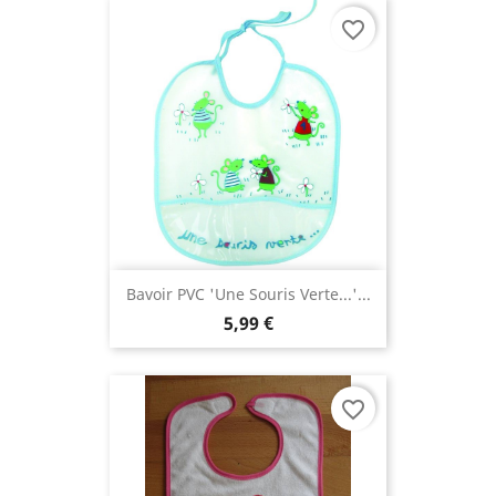
favorite_border
Bavoir PVC 'Une Souris Verte...'...
5,99 €
favorite_border