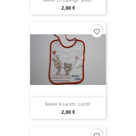
2,00 €
favorite_border
Bavoir À Lacets 'lundi'
2,00 €
favorite_border