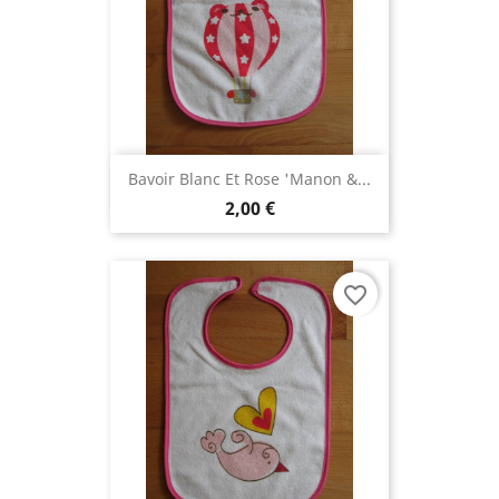
Bavoir Blanc Et Rose 'Manon &...
2,00 €
favorite_border