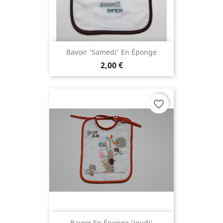
Bavoir 'samedi' En Éponge
2,00 €
favorite_border
Bavoir En Éponge 'jeudi'