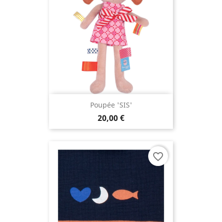
Poupée 'SIS'
20,00 €
favorite_border