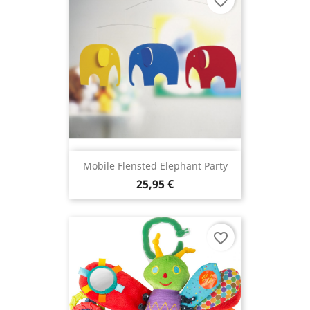
favorite_border
Mobile Flensted Elephant Party
25,95 €
favorite_border