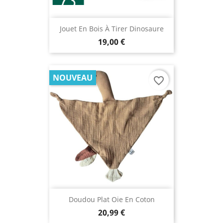
Jouet En Bois À Tirer Dinosaure
19,00 €
NOUVEAU
favorite_border
Doudou Plat Oie En Coton
20,99 €