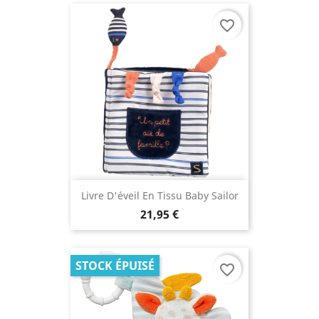
favorite_border
Livre D'éveil En Tissu Baby Sailor
21,95 €
STOCK ÉPUISÉ
favorite_border