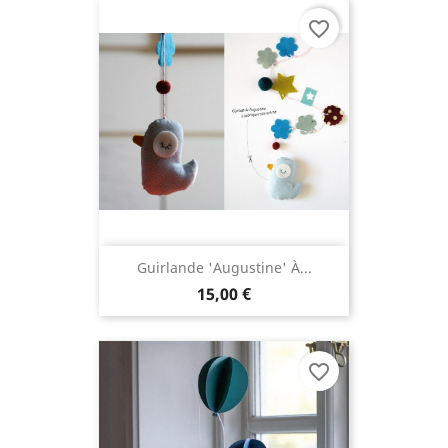
favorite_border
Guirlande 'Augustine' À...
15,00 €
favorite_border