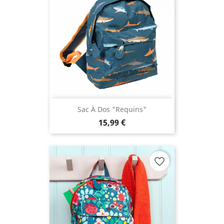
Sac À Dos "Requins"
15,99 €
favorite_border