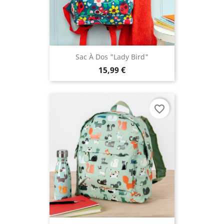
Sac À Dos "Lady Bird"
15,99 €
favorite_border