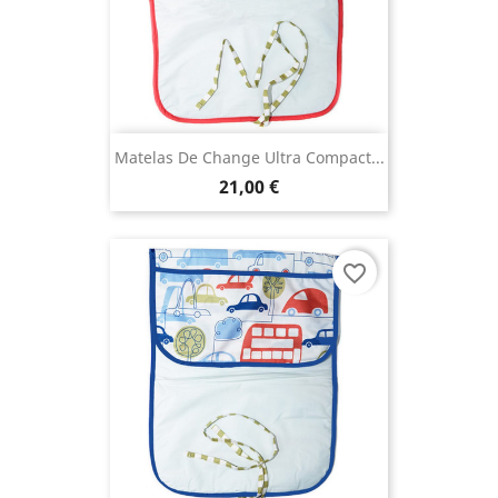
Matelas De Change Ultra Compact...
21,00 €
favorite_border