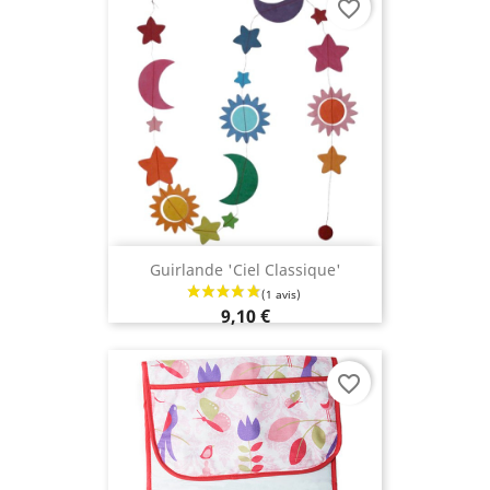
favorite_border
Guirlande 'Ciel Classique'
9,10 €
favorite_border