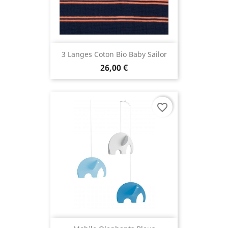
3 Langes Coton Bio Baby Sailor
26,00 €
favorite_border