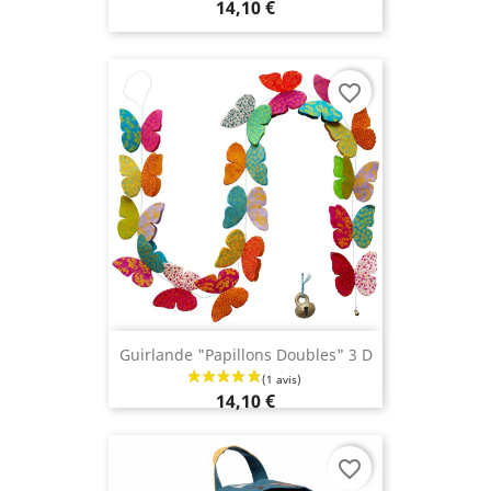
14,10 €
favorite_border
Guirlande "Papillons Doubles" 3 D
14,10 €
favorite_border