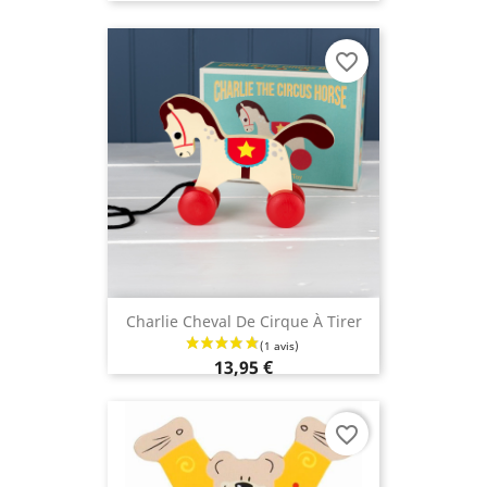
favorite_border
Charlie Cheval De Cirque À Tirer
13,95 €
favorite_border