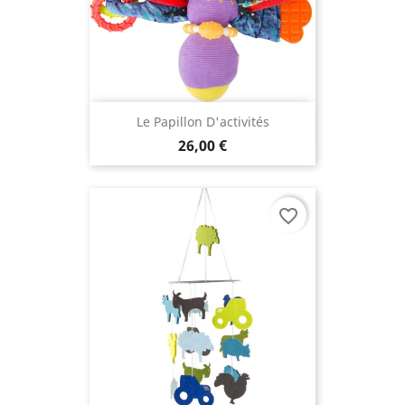
Le Papillon D'activités
26,00 €
favorite_border
(1 avis