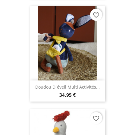
favorite_border
Doudou D'éveil Multi Activités...
34,95 €
favorite_border