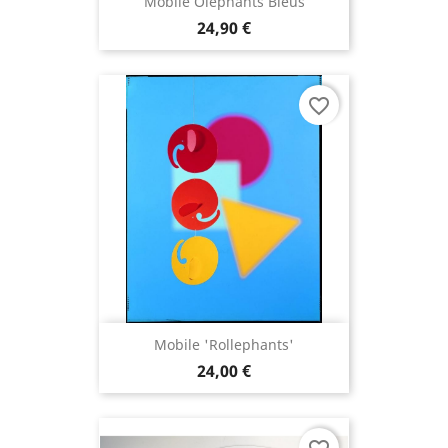
Mobile Olephants Bleus
24,90 €
(3 avis
favorite_border
Mobile 'Rollephants'
24,00 €