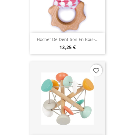
Hochet De Dentition En Bois-...
13,25 €
favorite_border