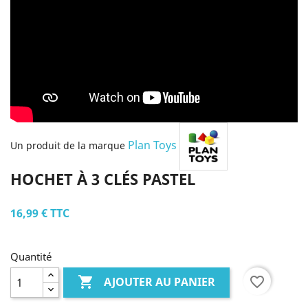
Plan Toys
Un produit de la marque
HOCHET À 3 CLÉS PASTEL
16,99 €
TTC
Quantité

favorite_border
AJOUTER AU PANIER