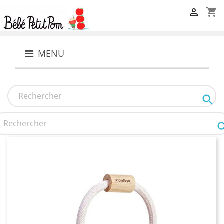
shopping_cart

MENU
