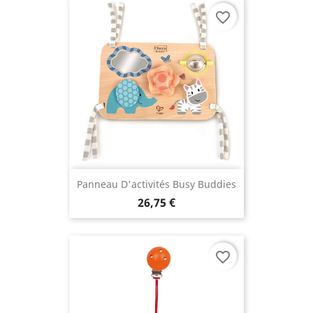
favorite_border
Panneau D'activités Busy Buddies
26,75 €
favorite_border