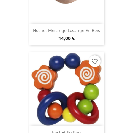
Hochet Mésange Losange En Bois
14,00 €
favorite_border
Hochet En Bois