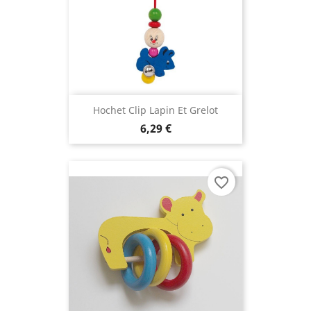
Hochet Clip Lapin Et Grelot
6,29 €
favorite_border