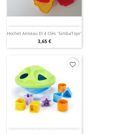
Hochet Anneau Et 4 Clés 'SimbaToys'
3,65 €
favorite_border