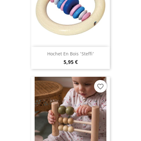
Hochet En Bois 'Steffi'
5,95 €
favorite_border