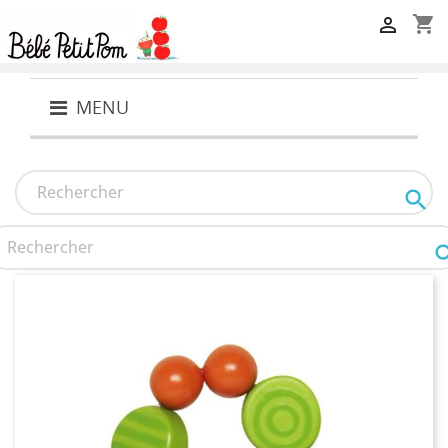
shopping_cart

MENU
