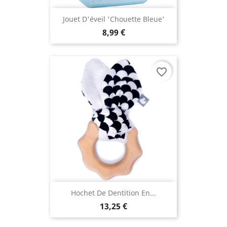
Jouet D'éveil 'chouette Bleue'
8,99 €
favorite_border
(1 avis
Hochet De Dentition En...
13,25 €