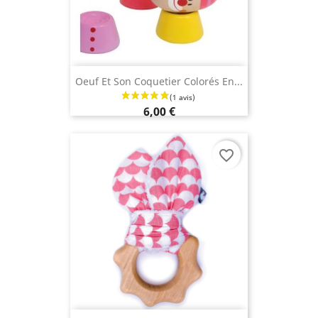
Oeuf Et Son Coquetier Colorés En...
6,00 €
favorite_border