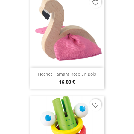
favorite_border
Hochet Flamant Rose En Bois
16,00 €
favorite_border