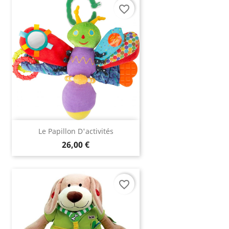
favorite_border
Le Papillon D'activités
26,00 €
favorite_border