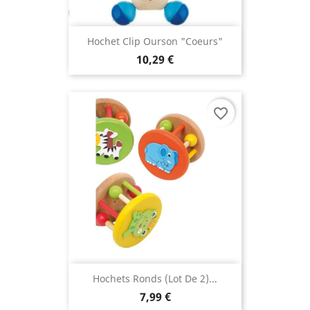
Hochet Clip Ourson "Coeurs"
10,29 €
favorite_border
Hochets Ronds (lot De 2)...
7,99 €