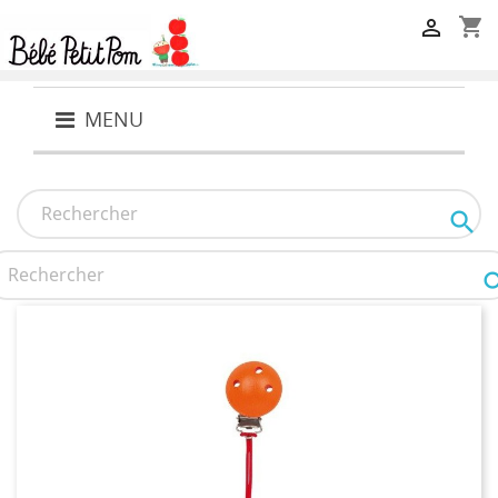
shopping_cart

MENU
