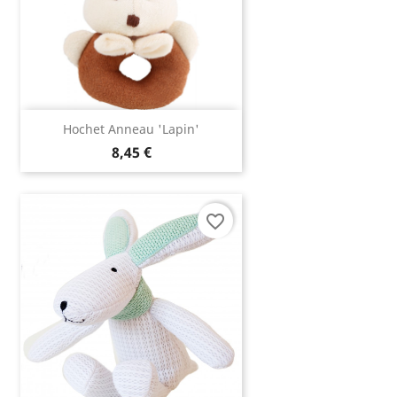
Hochet Anneau 'lapin'
8,45 €
favorite_border