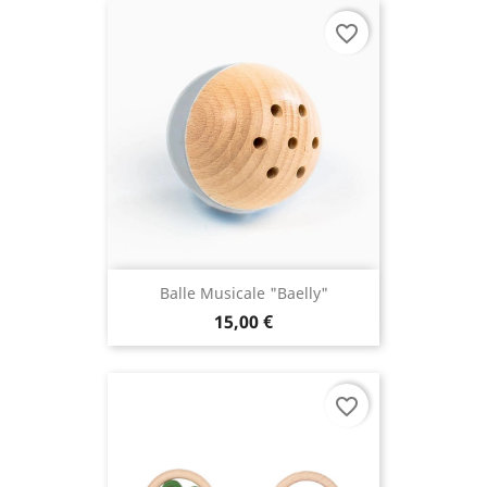
favorite_border
Balle Musicale "Baelly"
15,00 €
favorite_border