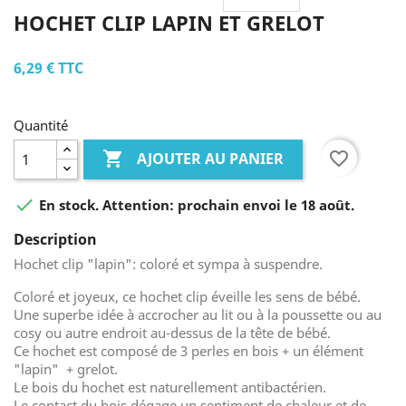
HOCHET CLIP LAPIN ET GRELOT
6,29 €
TTC
Quantité

favorite_border
AJOUTER AU PANIER

En stock. Attention: prochain envoi le 18 août.
Description
Hochet clip "lapin": coloré et sympa à suspendre.
Coloré et joyeux, ce hochet clip éveille les sens de bébé.
Une superbe idée à accrocher au lit ou à la poussette ou au
cosy ou autre endroit au-dessus de la tête de bébé.
Ce hochet est composé de 3 perles en bois + un élément
"lapin" + grelot.
Le bois du hochet est naturellement antibactérien.
Le contact du bois dégage un sentiment de chaleur et de