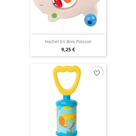
Hochet En Bois Poisson
9,25 €
favorite_border