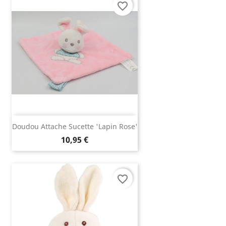
favorite_border
Doudou Attache Sucette 'lapin Rose'
10,95 €
favorite_border