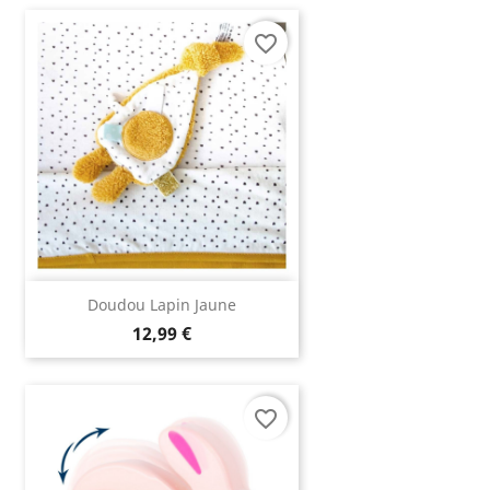
favorite_border
Doudou Lapin Jaune
12,99 €
favorite_border