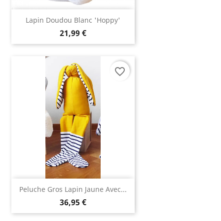
Lapin Doudou Blanc 'Hoppy'
21,99 €
favorite_border
Peluche Gros Lapin Jaune Avec...
36,95 €