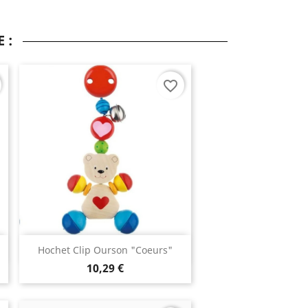
 :
favorite_border
Aperçu rapide

Hochet Clip Ourson "Coeurs"
10,29 €