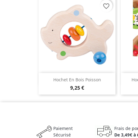
favorite_border
Aperçu rapide

Hochet En Bois Poisson
Hoc
9,25 €
Paiement
Frais de po
Sécurisé
De 3,49€ à 