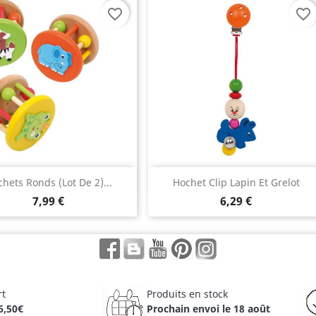
favorite_border
favorite_border
Aperçu rapide
Aperçu rapide


hets Ronds (lot De 2)...
Hochet Clip Lapin Et Grelot
7,99 €
6,29 €
Facebook
Rss
YouTube
Pinterest
Instagram
rt
Produits en stock
6,50€
Prochain envoi le 18 août