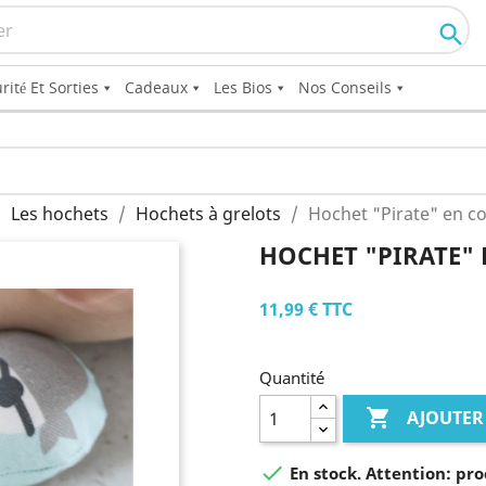

rité Et Sorties
Cadeaux
Les Bios
Nos Conseils
Les hochets
Hochets à grelots
Hochet "Pirate" en c
HOCHET "PIRATE"
11,99 €
TTC
Quantité

AJOUTER

En stock. Attention: pro