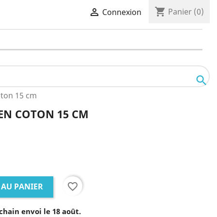
shopping_cart

Panier
(0)
Connexion

oton 15 cm
 EN COTON 15 CM
favorite_border
 AU PANIER
chain envoi le 18 août.