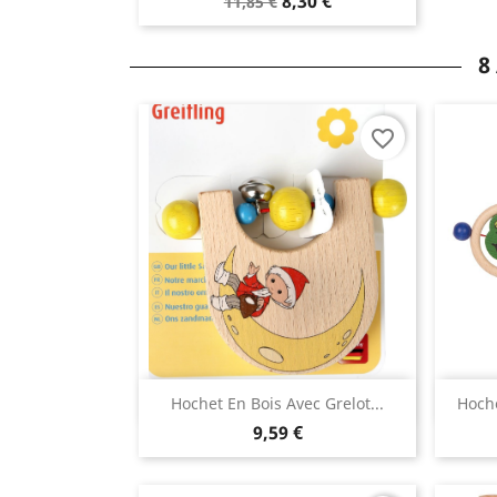
8,30 €
11,85 €
8
favorite_border
Aperçu rapide

Hochet En Bois Avec Grelot...
Hoche
9,59 €