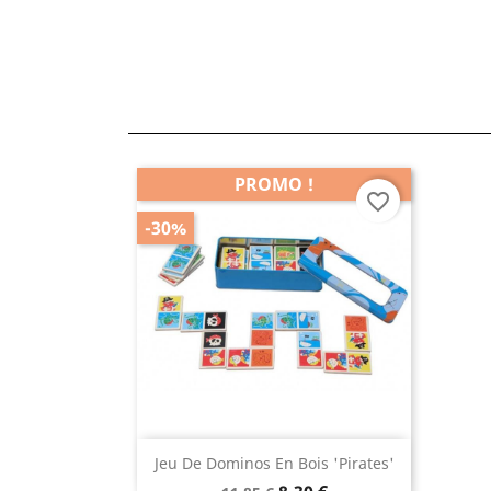
PROMO !
favorite_border
-30%
Aperçu rapide

Jeu De Dominos En Bois 'Pirates'