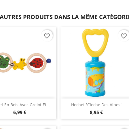
 AUTRES PRODUITS DANS LA MÊME CATÉGORIE
favorite_border
favorite_border
Aperçu rapide
Aperçu rapide


t En Bois Avec Grelot Et...
Hochet 'cloche Des Alpes'
6,99 €
8,95 €