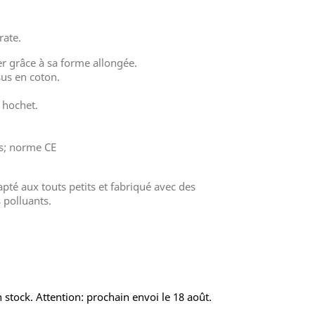
rate.
er grâce à sa forme allongée.
sus en coton.
u hochet.
ts; norme CE
té aux touts petits et fabriqué avec des
 polluants.
 stock. Attention: prochain envoi le 18 août.