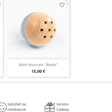
favorite_border
Aperçu rapide

Balle Musicale "Baelly"
15,00 €
Satisfait ou
Service
remboursé
Cadeau