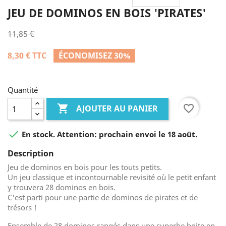
JEU DE DOMINOS EN BOIS 'PIRATES'
11,85 €
8,30 €
TTC
ÉCONOMISEZ 30%
Quantité

favorite_border
AJOUTER AU PANIER

En stock. Attention: prochain envoi le 18 août.
Description
Jeu de dominos en bois pour les touts petits.
Un jeu classique et incontournable revisité où le petit enfant
y trouvera 28 dominos en bois.
C'est parti pour une partie de dominos de pirates et de
trésors !
Ensemble de 28 dominos rangés dans une superbe boite en