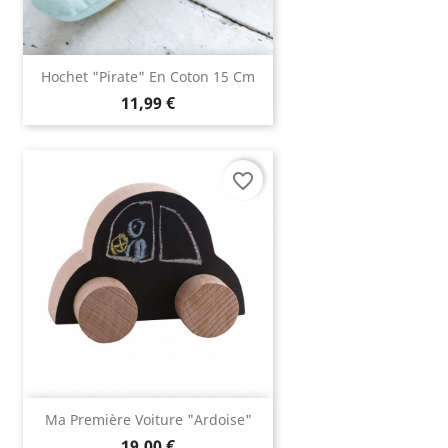
Hochet "Pirate" En Coton 15 Cm
11,99 €
favorite_border
Ma Première Voiture "ardoise"
19,00 €