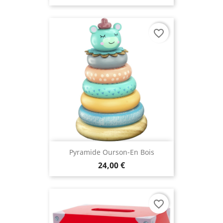
favorite_border
Pyramide Ourson-En Bois
24,00 €
favorite_border