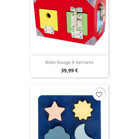
Boite Rouge À Serrures
39,99 €
favorite_border