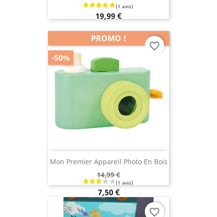
19,99 €
PROMO !
favorite_border
-50%
Mon Premier Appareil Photo En Bois
14,99 €
7,50 €
favorite_border