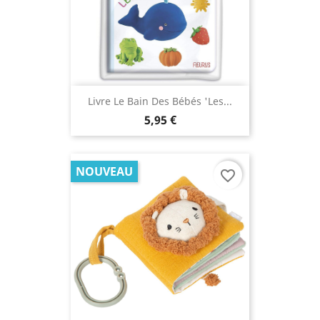
Livre Le Bain Des Bébés 'Les...
5,95 €
NOUVEAU
favorite_border