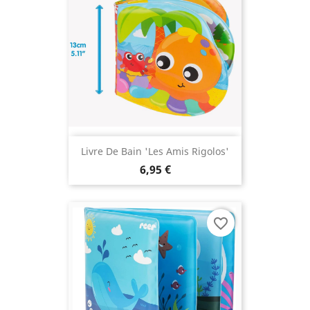
Livre De Bain 'les Amis Rigolos'
6,95 €
favorite_border