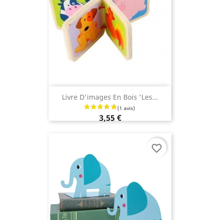
Livre D'images En Bois 'les...
3,55 €
favorite_border