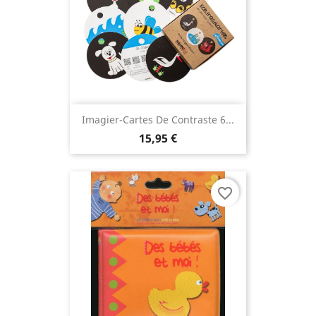
Imagier-Cartes De Contraste 6...
15,95 €
favorite_border