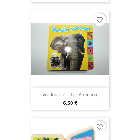
favorite_border
Livre Imagier "Les Animaux...
6,50 €
favorite_border