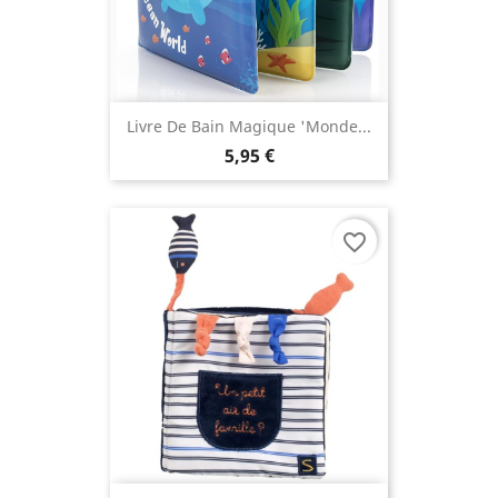
Livre De Bain Magique 'Monde...
5,95 €
favorite_border