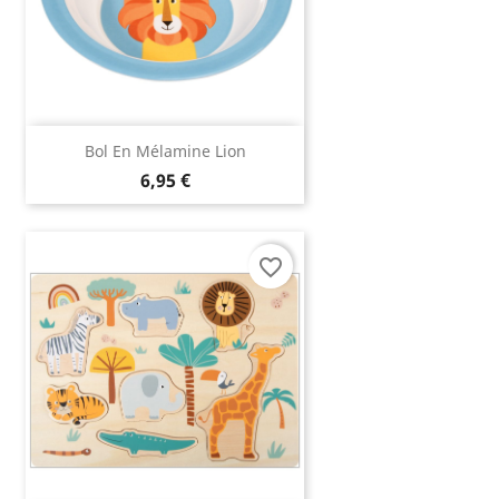
(1 avis)
Bol En Mélamine Lion
6,95 €
favorite_border