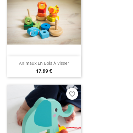
Animaux En Bois À Visser
17,99 €
favorite_border