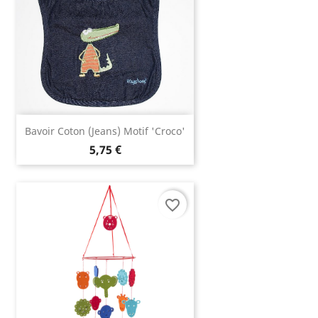
Bavoir Coton (jeans) Motif 'croco'
5,75 €
favorite_border