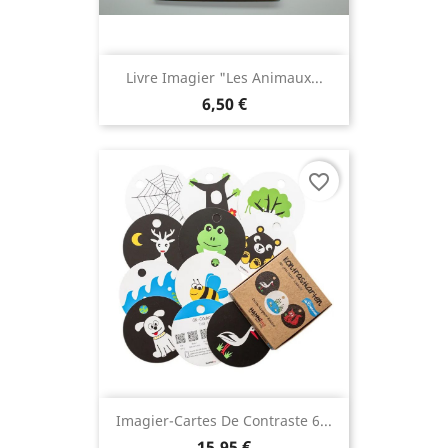
Livre Imagier "Les Animaux...
6,50 €
favorite_border
Imagier-Cartes De Contraste 6...
15,95 €