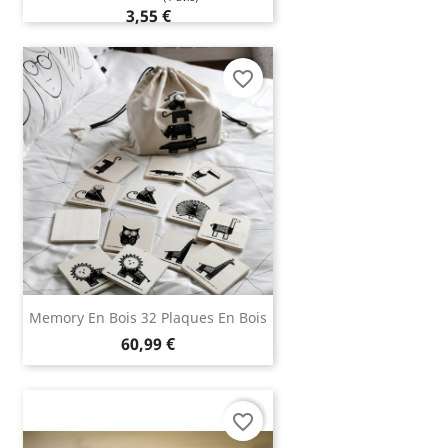
3,55 €
favorite_border
Memory En Bois 32 Plaques En Bois
60,99 €
favorite_border