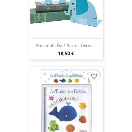
Ensemble De 2 Serres Livres...
18,50 €
favorite_border