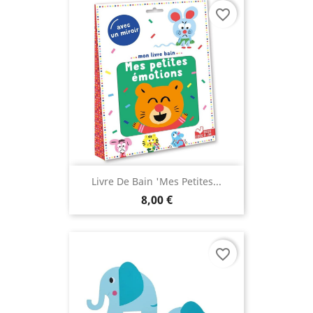
favorite_border
Livre De Bain 'Mes Petites...
8,00 €
favorite_border