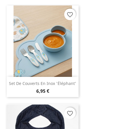
favorite_border
Set De Couverts En Inox 'éléphant'
6,95 €
favorite_border