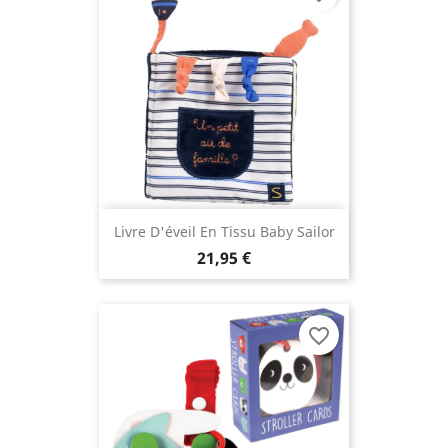
Livre D'éveil En Tissu Baby Sailor
21,95 €
favorite_border