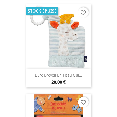
STOCK ÉPUISÉ
favorite_border
Livre D'éveil En Tissu Qui...
20,00 €
favorite_border