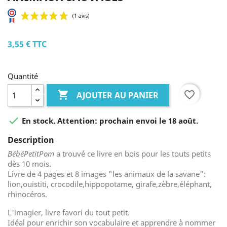
3,55 €
TTC
Quantité

favorite_border
AJOUTER AU PANIER

En stock. Attention: prochain envoi le 18 août.
Description
(1 avis)
BébéPetitPom
a trouvé ce livre en bois pour les touts petits
dès 10 mois.
Livre de 4 pages et 8 images "les animaux de la savane":
lion,ouistiti, crocodile,hippopotame, girafe,zèbre,éléphant,
rhinocéros.
L'imagier, livre favori du tout petit.
Idéal pour enrichir son vocabulaire et apprendre à nommer