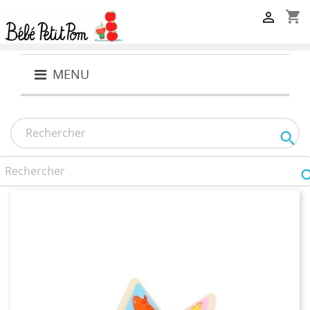
shopping_cart

MENU
