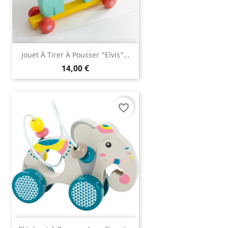
Jouet À Tirer À Pousser "Elvis"...
14,00 €
favorite_border