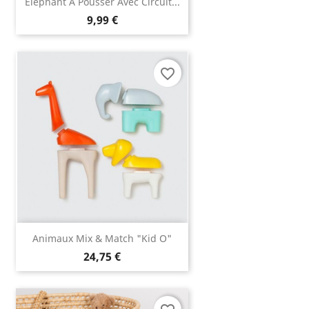
Eléphant À Pousser Avec Circuit...
9,99 €
favorite_border
Animaux Mix & Match "Kid O"
24,75 €