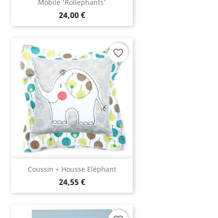
Mobile 'Rollephants'
24,00 €
favorite_border
Coussin + Housse Eléphant
24,55 €