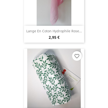
Lange En Coton Hydrophile Rose...
2,95 €
favorite_border