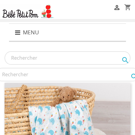
shopping_cart

MENU
