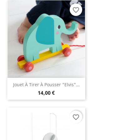
favorite_border
Jouet À Tirer À Pousser "Elvis"...
14,00 €
favorite_border