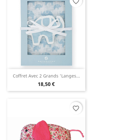
favorite_border
Coffret Avec 2 Grands 'langes...
18,50 €
favorite_border