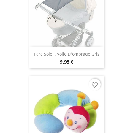
Pare Soleil, Voile D'ombrage Gris
9,95 €
favorite_border
(1 avis