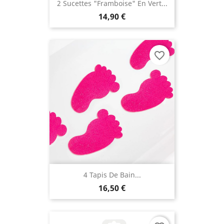
2 Sucettes "Framboise" En Vert...
14,90 €
favorite_border
4 Tapis De Bain...
16,50 €