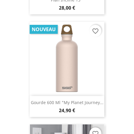
28,00 €
NOUVEAU
favorite_border
Gourde 600 Ml "My Planet Journey...
24,90 €
favorite_border