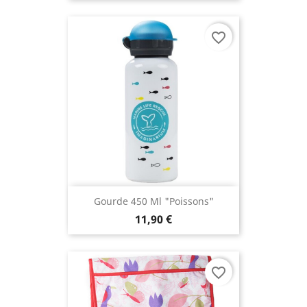
favorite_border
Gourde 450 Ml "Poissons"
11,90 €
favorite_border