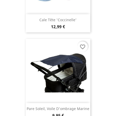
Cale Tête 'coccinelle'
12,99 €
favorite_border
Pare Soleil, Voile D'ombrage Marine
9,95 €