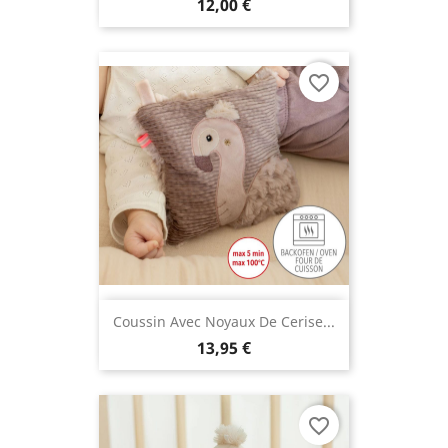
12,00 €
favorite_border
Coussin Avec Noyaux De Cerise...
13,95 €
favorite_border