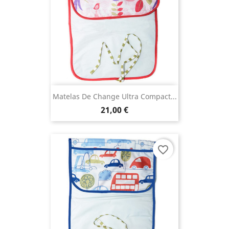
Matelas De Change Ultra Compact...
21,00 €
favorite_border