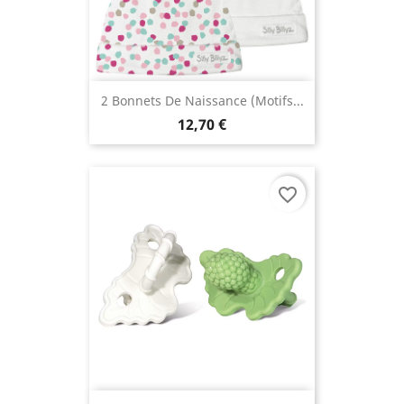
2 Bonnets De Naissance (motifs...
12,70 €
favorite_border