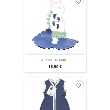
favorite_border
4 Tapis De Bain...
16,50 €
favorite_border