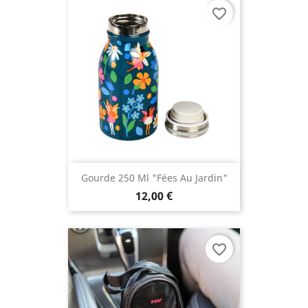
favorite_border
Gourde 250 Ml "Fées Au Jardin"
12,00 €
favorite_border