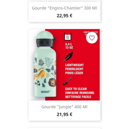
Gourde "Engins-Chantier" 300 Ml
22,95 €
favorite_border
Gourde "Jungle" 400 Ml
21,95 €