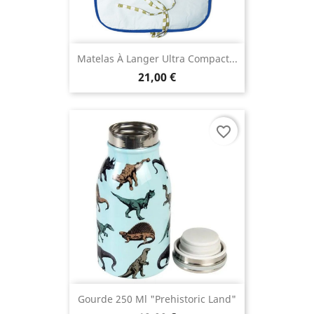
Matelas À Langer Ultra Compact...
21,00 €
favorite_border
Gourde 250 Ml "Prehistoric Land"