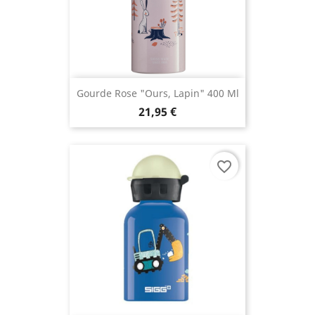
Gourde Rose "Ours, Lapin" 400 Ml
21,95 €
favorite_border