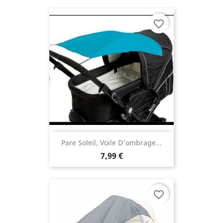
favorite_border
Pare Soleil, Voile D'ombrage...
7,99 €
favorite_border