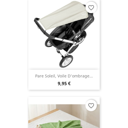
favorite_border
Pare Soleil, Voile D'ombrage...
9,95 €
favorite_border