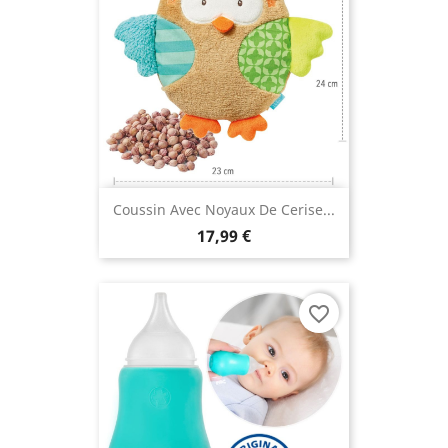
Coussin Avec Noyaux De Cerise...
17,99 €
favorite_border