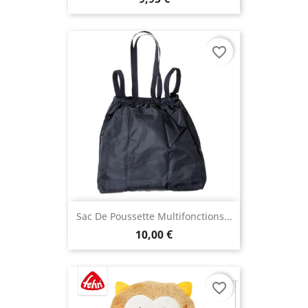
favorite_border
Sac De Poussette Multifonctions...
10,00 €
favorite_border