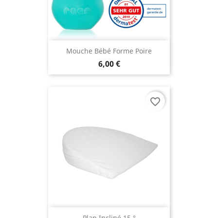
Mouche Bébé Forme Poire
6,00 €
favorite_border
Plan Incliné 15 °