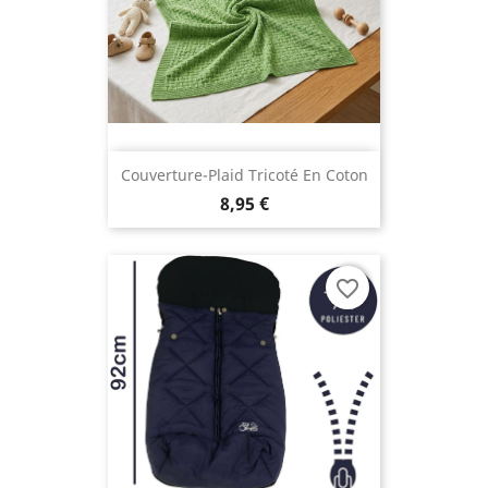
Couverture-Plaid Tricoté En Coton
8,95 €
favorite_border