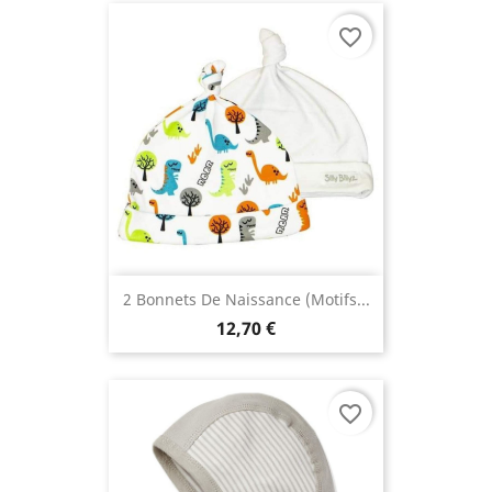
favorite_border
2 Bonnets De Naissance (motifs...
12,70 €
favorite_border