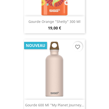
Gourde Orange "Shetty" 300 Ml
19,00 €
NOUVEAU
favorite_border
Gourde 600 Ml "My Planet Journey...