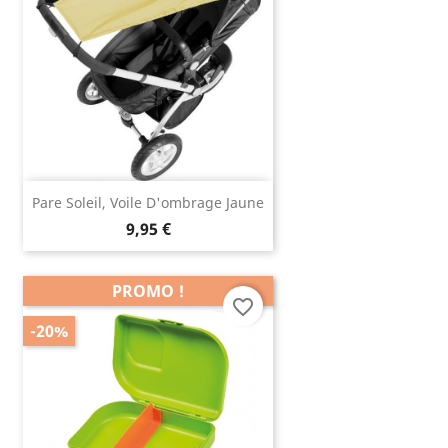
Pare Soleil, Voile D'ombrage Jaune
9,95 €
PROMO !
favorite_border
-20%