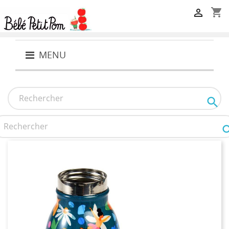
shopping_cart

MENU
