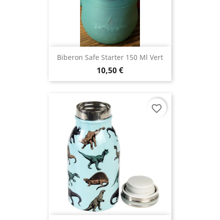
Biberon Safe Starter 150 Ml Vert
10,50 €
favorite_border