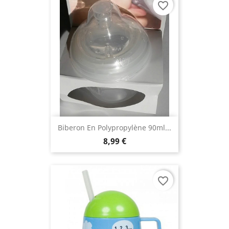
favorite_border
Biberon En Polypropylène 90ml...
8,99 €
favorite_border