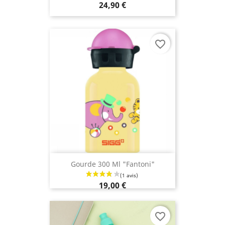
24,90 €
favorite_border
Gourde 300 Ml "Fantoni"
19,00 €
favorite_border