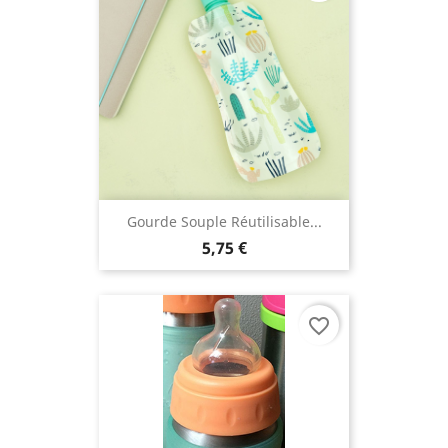
Gourde Souple Réutilisable...
5,75 €
favorite_border