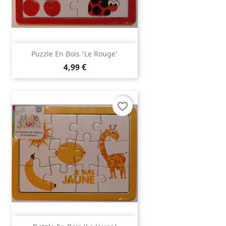
Puzzle En Bois 'le Rouge'
4,99 €
favorite_border