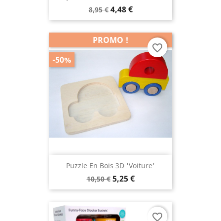
4,48 €
8,95 €
PROMO !
favorite_border
-50%
Puzzle En Bois 3D 'voiture'
5,25 €
10,50 €
favorite_border