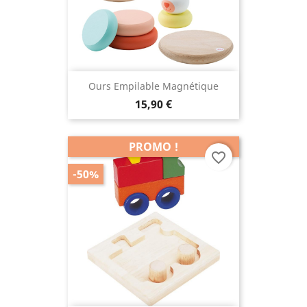
Ours Empilable Magnétique
15,90 €
PROMO !
favorite_border
-50%