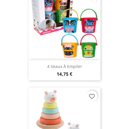
4 Seaux À Empiler
14,75 €
favorite_border