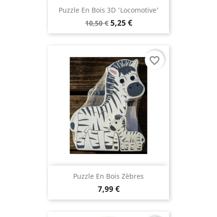
Puzzle En Bois 3D 'locomotive'
5,25 €
10,50 €
favorite_border
Puzzle En Bois Zèbres
7,99 €