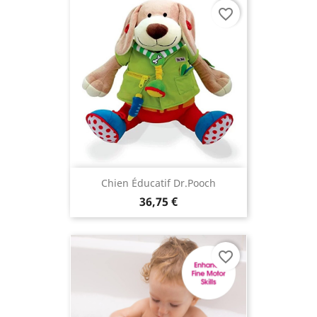
favorite_border
Chien Éducatif Dr.Pooch
36,75 €
favorite_border