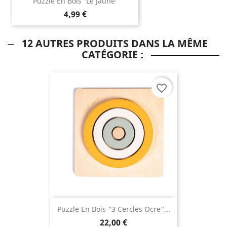
Puzzle En Bois 'le Jaune'
4,99 €
12 AUTRES PRODUITS DANS LA MÊME
CATÉGORIE :
favorite_border
Puzzle En Bois "3 Cercles Ocre"...
22,00 €