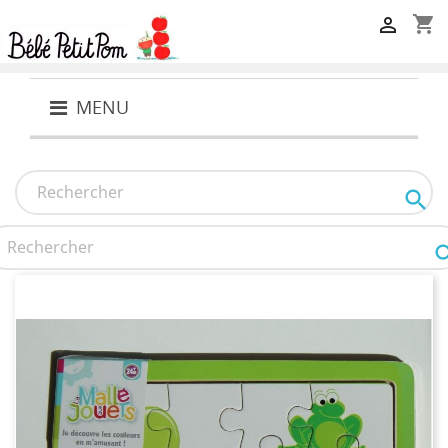
shopping_cart

MENU
