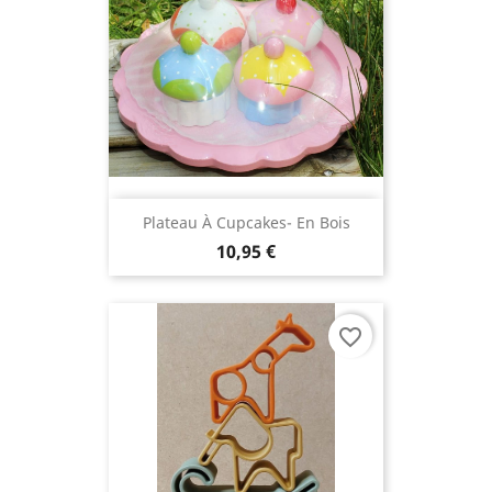
Plateau À Cupcakes- En Bois
10,95 €
favorite_border