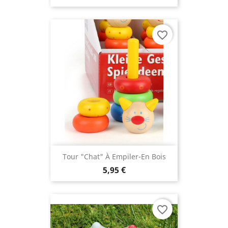
favorite_border
Tour "Chat" À Empiler-En Bois
5,95 €
favorite_border