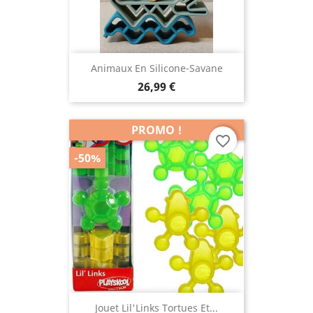
Animaux En Silicone-Savane
26,99 €
PROMO !
favorite_border
-50%
Jouet Lil'Links Tortues Et...