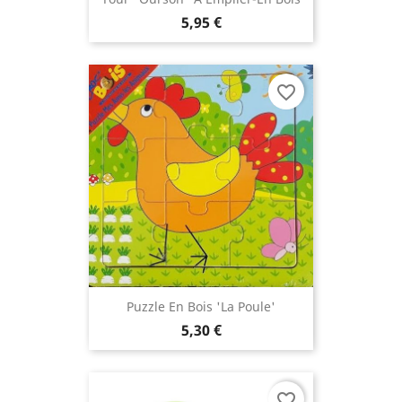
5,95 €
favorite_border
Puzzle En Bois 'la Poule'
5,30 €
favorite_border