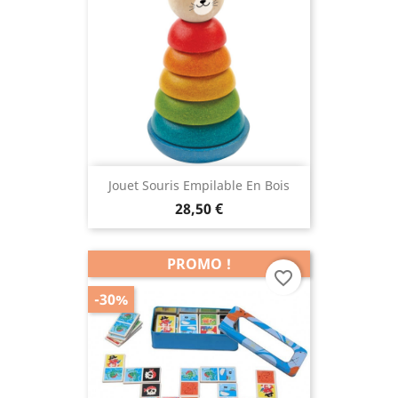
Jouet Souris Empilable En Bois
28,50 €
PROMO !
favorite_border
-30%