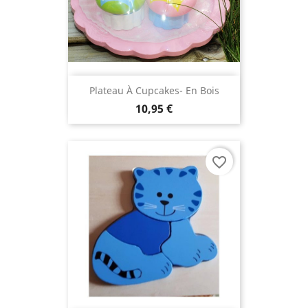
Plateau À Cupcakes- En Bois
10,95 €
favorite_border