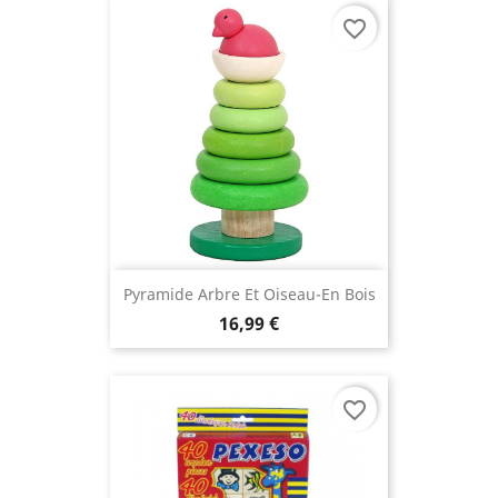
favorite_border
Pyramide Arbre Et Oiseau-En Bois
16,99 €
favorite_border