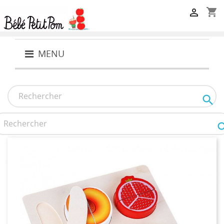
shopping_cart

MENU
