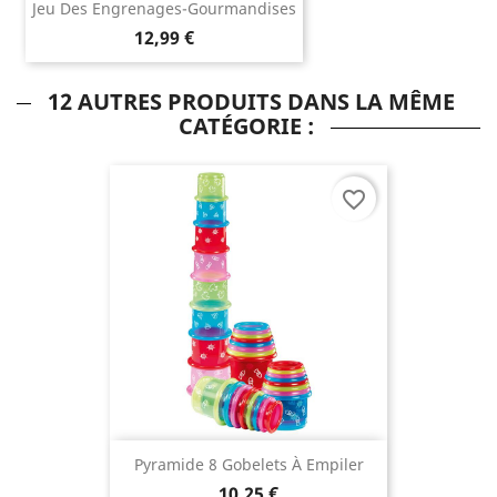
Jeu Des Engrenages-Gourmandises
12,99 €
12 AUTRES PRODUITS DANS LA MÊME
CATÉGORIE :
favorite_border
Pyramide 8 Gobelets À Empiler
10,25 €