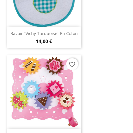
Bavoir 'Vichy Turquoise' En Coton
14,00 €
favorite_border