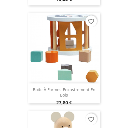
favorite_border
Boite À Formes-Encastrement En
Bois
27,80 €
favorite_border