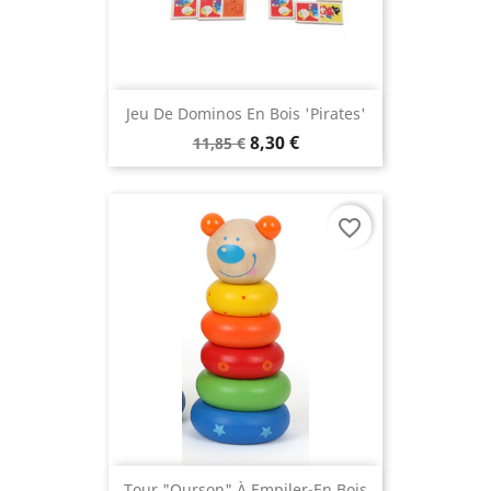
Jeu De Dominos En Bois 'Pirates'
8,30 €
11,85 €
favorite_border
Tour "Ourson" À Empiler-En Bois