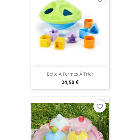
Boite À Formes À Trier
24,50 €
favorite_border