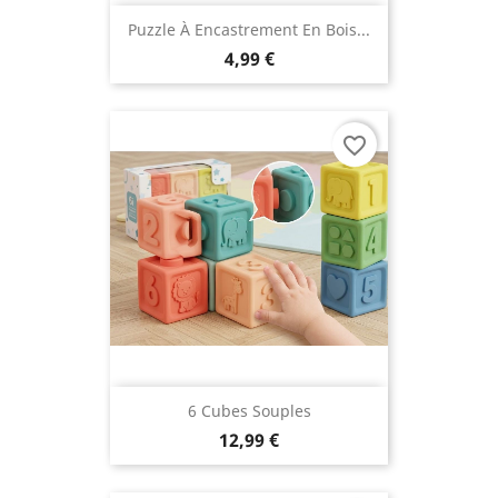
Puzzle À Encastrement En Bois...
4,99 €
favorite_border
6 Cubes Souples
12,99 €