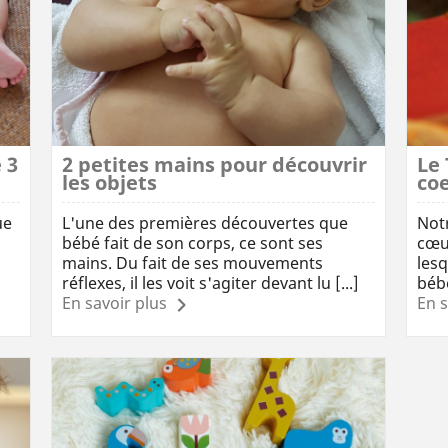
 3
2 petites mains pour découvrir
Le
les objets
co
ue
L'une des premières découvertes que
Not
bébé fait de son corps, ce sont ses
cœu
mains. Du fait de ses mouvements
lesq
réflexes, il les voit s'agiter devant lu [...]
bébé
En savoir plus
En s