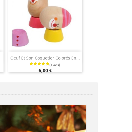
Aperçu rapide

Oeuf Et Son Coquetier Colorés En...
6,00 €