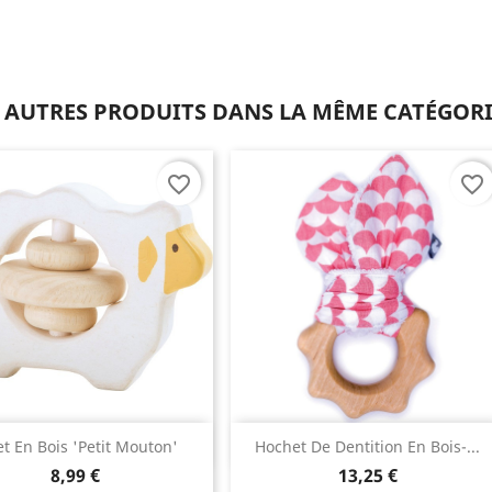
 AUTRES PRODUITS DANS LA MÊME CATÉGORI
favorite_border
favorite_border
Aperçu rapide
Aperçu rapide


et En Bois 'petit Mouton'
Hochet De Dentition En Bois-...
8,99 €
13,25 €