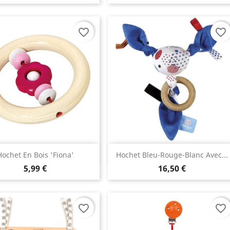
favorite_border
favorite_border
Aperçu rapide
Aperçu rapide


Hochet En Bois 'Fiona'
Hochet Bleu-Rouge-Blanc Avec...
5,99 €
16,50 €
favorite_border
favorite_border