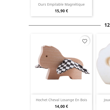
Aperçu rapide

Ours Empilable Magnétique
15,90 €
12
favorite_border
Aperçu rapide

Hochet Cheval Losange En Bois
Jou
14,00 €