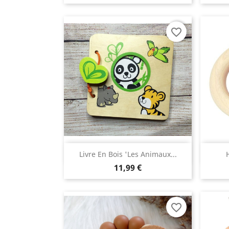
favorite_border
Aperçu rapide

Livre En Bois 'les Animaux...
11,99 €
favorite_border