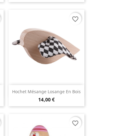
favorite_border
Aperçu rapide

Hochet Mésange Losange En Bois
14,00 €
favorite_border