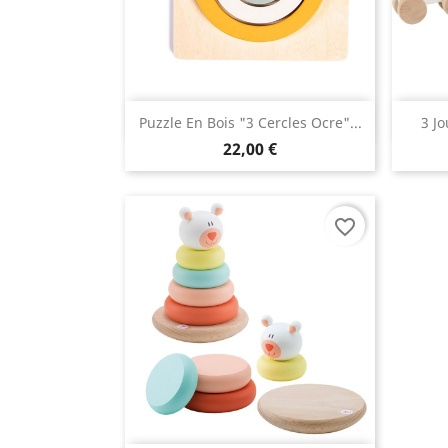
Aperçu rapide

Puzzle En Bois "3 Cercles Ocre"...
3 Jo
22,00 €
favorite_border