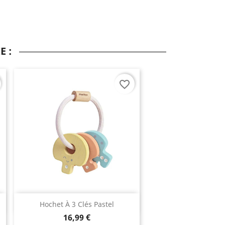
E :
favorite_border
Aperçu rapide

Hochet À 3 Clés Pastel
16,99 €