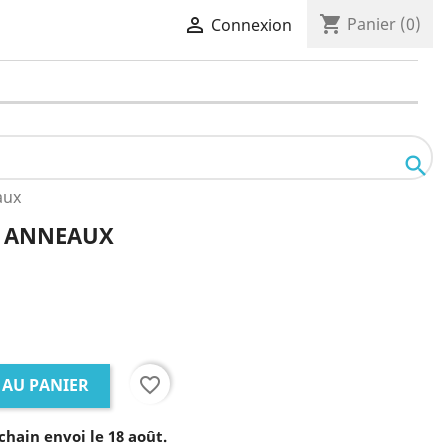
shopping_cart

Panier
(0)
Connexion

aux
2 ANNEAUX
favorite_border
 AU PANIER
chain envoi le 18 août.