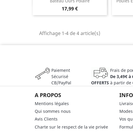
Aperçu rapide

Bateau Ours Polaire
Poules E
17,99 €
Affichage 1-4 de 4 article(s)
Paiement
Frais de po
Sécurisé
De 3,49€ à 
CB/PayPal
OFFERTS
à partir de
A PROPOS
INFO
Mentions légales
Livrai
Qui sommes nous
Modes
Avis Clients
Vos qu
Charte sur le respect de la vie privée
Formul