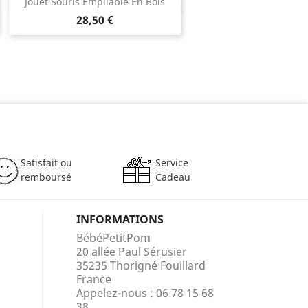
Aperçu rapide

Jouet Souris Empilable En Bois
28,50 €
Satisfait ou
Service
remboursé
Cadeau
INFORMATIONS
BébéPetitPom
20 allée Paul Sérusier
35235 Thorigné Fouillard
France
Appelez-nous :
06 78 15 68
38