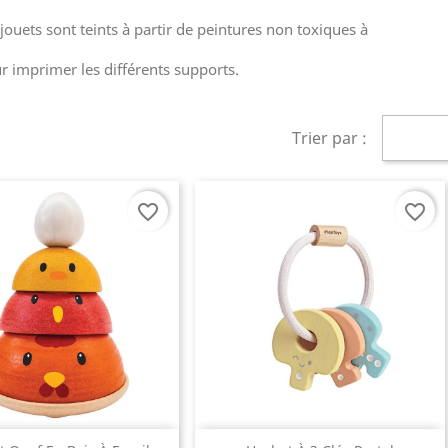
jouets sont teints à partir de peintures non toxiques à
our imprimer les différents supports.
Trier par :
favorite_border
favorite_border