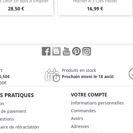
Aperçu rapide
Aperçu rapide


t Oeuf En Bois À Empiler
Hochet À 3 Clés Pastel
28,50 €
16,99 €
Facebook
Rss
YouTube
Pinterest
Instagram
rt
Produits en stock
6,50€
Prochain envoi le 18 août
 60€
S PRATIQUES
VOTRE COMPTE
Informations personnelles
son
Commandes
 de paiement
Avoirs
estions
Adresses
aire de rétractation