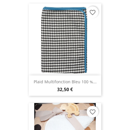
favorite_border
Plaid Multifonction Bleu 100 %...
32,50 €
favorite_border