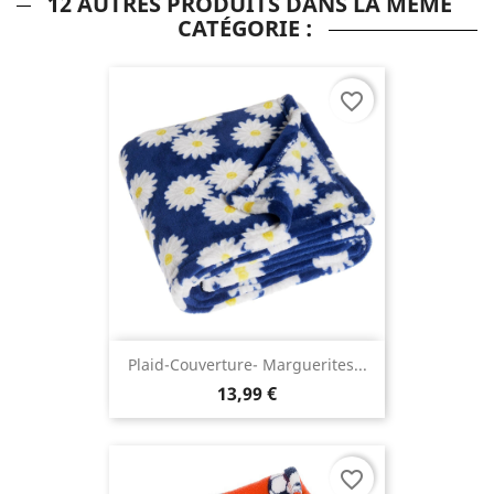
12 AUTRES PRODUITS DANS LA MÊME
CATÉGORIE :
favorite_border
Plaid-Couverture- Marguerites...
13,99 €
favorite_border