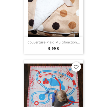
(1 avis
Couverture-Plaid Multifonction...
9,99 €
favorite_border