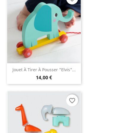
Jouet À Tirer À Pousser "Elvis"...
14,00 €
favorite_border