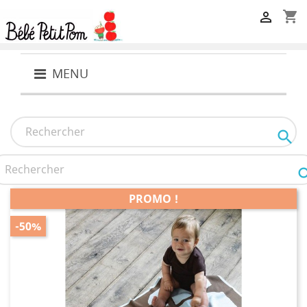
shopping_cart

MENU

PROMO !
-50%