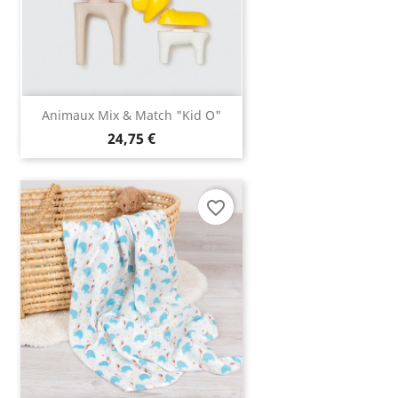
Animaux Mix & Match "Kid O"
24,75 €
favorite_border