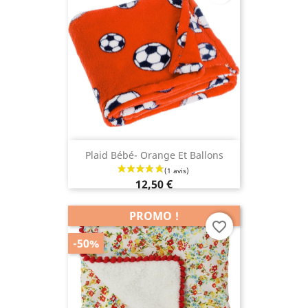
Plaid Bébé- Orange Et Ballons
12,50 €
PROMO !
favorite_border
-50%