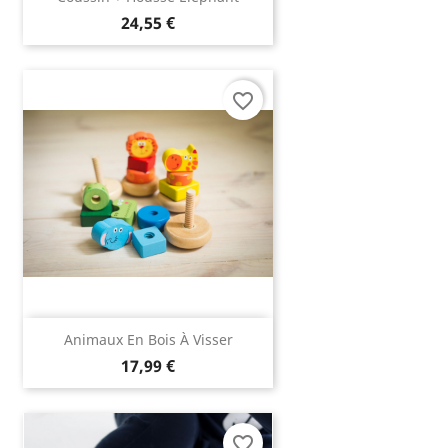
24,55 €
favorite_border
Animaux En Bois À Visser
17,99 €
favorite_border