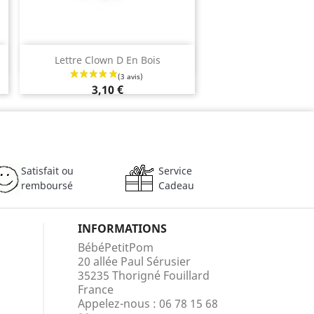
Aperçu rapide

Lettre Clown D En Bois
3,10 €
Satisfait ou
Service
remboursé
Cadeau
INFORMATIONS
BébéPetitPom
20 allée Paul Sérusier
35235 Thorigné Fouillard
France
Appelez-nous :
06 78 15 68