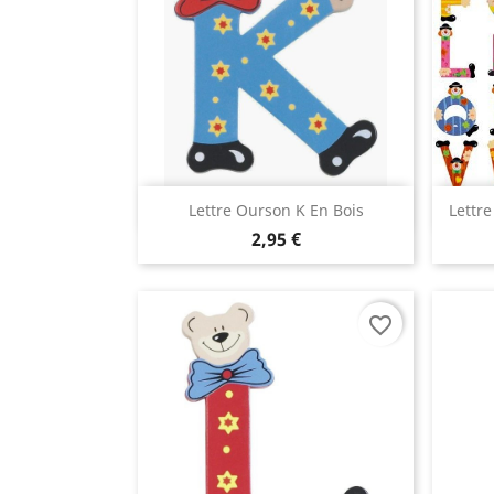
Aperçu rapide

Lettre Ourson K En Bois
Lettre
2,95 €
favorite_border