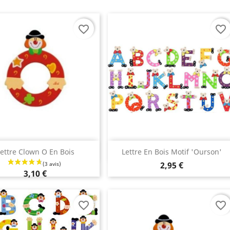
favorite_border
favorite_border
Aperçu rapide
Aperçu rapide


ettre Clown O En Bois
Lettre En Bois Motif 'Ourson'
2,95 €
3,10 €
favorite_border
favorite_border