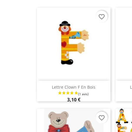
favorite_border
Aperçu rapide

Lettre Clown F En Bois
L
3,10 €
favorite_border