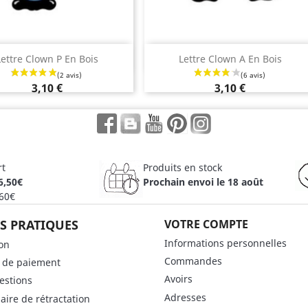
Aperçu rapide
Aperçu rapide


Lettre Clown P En Bois
Lettre Clown A En Bois
3,10 €
3,10 €
Facebook
Rss
YouTube
Pinterest
Instagram
rt
Produits en stock
6,50€
Prochain envoi le 18 août
 60€
S PRATIQUES
VOTRE COMPTE
Informations personnelles
son
Commandes
 de paiement
Avoirs
estions
Adresses
aire de rétractation