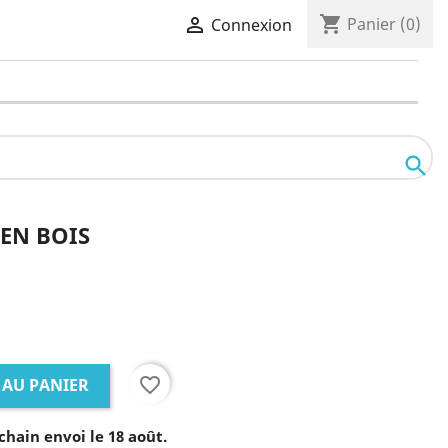
shopping_cart

Panier
(0)
Connexion

EN BOIS
favorite_border
 AU PANIER
chain envoi le 18 août.