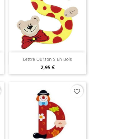
Aperçu rapide

Lettre Ourson S En Bois
2,95 €
favorite_border