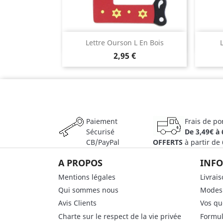
Aperçu rapide

Lettre Ourson L En Bois
2,95 €
Paiement
Frais de po
Sécurisé
De 3,49€ à 
CB/PayPal
OFFERTS
à partir de
A PROPOS
INFO
Mentions légales
Livrai
Qui sommes nous
Modes
Avis Clients
Vos qu
Charte sur le respect de la vie privée
Formul