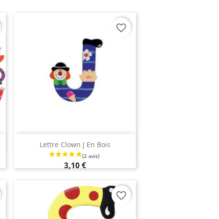
favorite_border
Aperçu rapide

Lettre Clown J En Bois
3,10 €
favorite_border