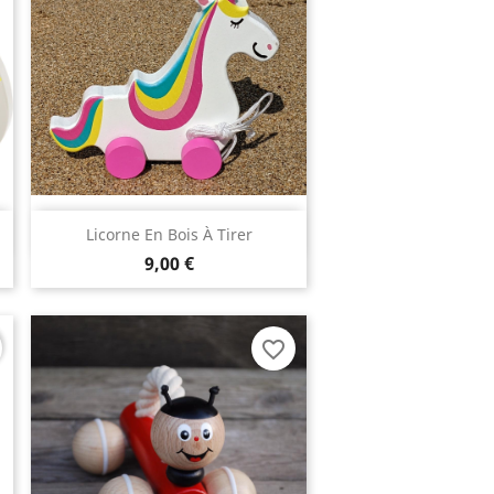
Aperçu rapide

Licorne En Bois À Tirer
9,00 €
favorite_border