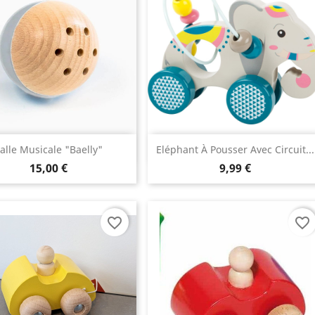
Aperçu rapide
Aperçu rapide


alle Musicale "Baelly"
Eléphant À Pousser Avec Circuit...
15,00 €
9,99 €
favorite_border
favorite_border