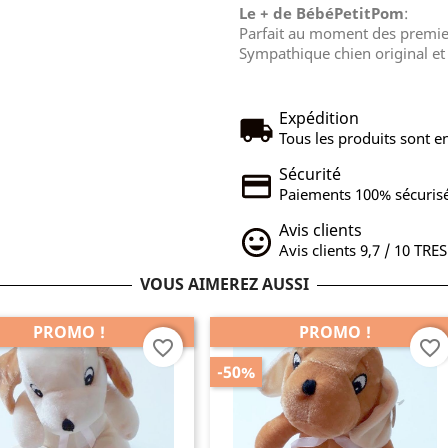
Le + de BébéPetitPom
:
Parfait au moment des premie
Sympathique chien original et 
Expédition
Tous les produits sont en
Sécurité
Paiements 100% sécurisé
Avis clients
Avis clients 9,7 / 10 TRE
VOUS AIMEREZ AUSSI
PROMO !
PROMO !
favorite_border
favorite_border
-50%