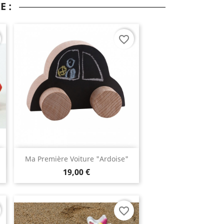
E :
favorite_border
Aperçu rapide

Ma Première Voiture "ardoise"
19,00 €
favorite_border