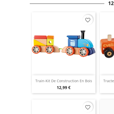
12
favorite_border
(
Aperçu rapide

Train-Kit De Construction En Bois
Tract
12,99 €
favorite_border