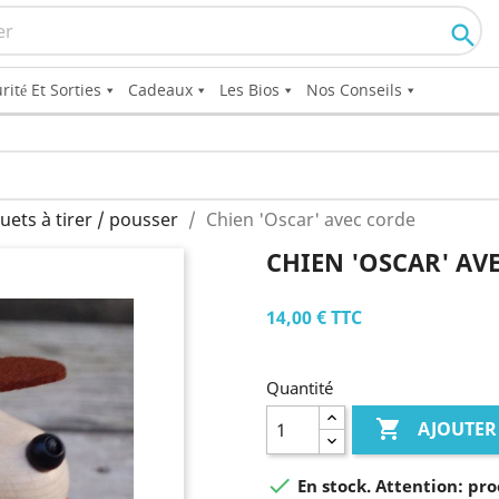

rité Et Sorties
Cadeaux
Les Bios
Nos Conseils
ouets à tirer / pousser
Chien 'Oscar' avec corde
CHIEN 'OSCAR' AV
14,00 €
TTC
Quantité

AJOUTER

En stock. Attention: pro