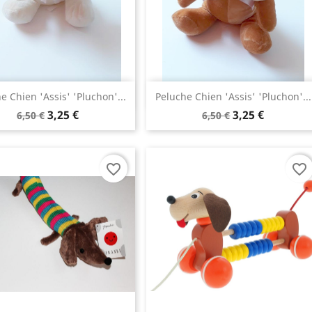
Aperçu rapide
Aperçu rapide


e Chien 'assis' 'Pluchon'...
Peluche Chien 'assis' 'Pluchon'...
3,25 €
3,25 €
6,50 €
6,50 €
favorite_border
favorite_border