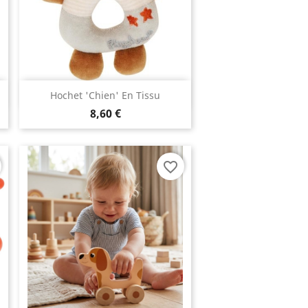
Aperçu rapide

Hochet 'chien' En Tissu
8,60 €
favorite_border