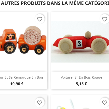
 AUTRES PRODUITS DANS LA MÊME CATÉGORI
favorite_border
favorite_border
1 avis)
Aperçu rapide
Aperçu rapide


eur Et Sa Remorque En Bois
Voiture '3' En Bois Rouge
10,90 €
5,15 €
favorite_border
favorite_border