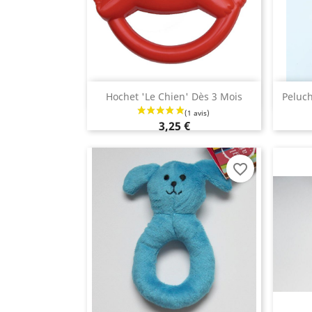
Aperçu rapide

Hochet 'le Chien' Dès 3 Mois
Peluch
3,25 €
favorite_border