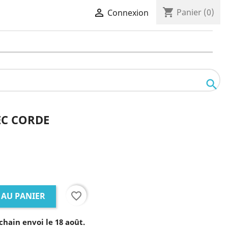
shopping_cart

Panier
(0)
Connexion

EC CORDE
favorite_border
 AU PANIER
chain envoi le 18 août.