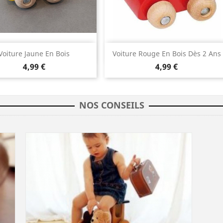
Aperçu rapide
Aperçu rapide


Voiture Jaune En Bois
Voiture Rouge En Bois Dès 2 Ans
4,99 €
4,99 €
NOS CONSEILS