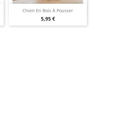
Aperçu rapide

Chien En Bois À Pousser
5,95 €