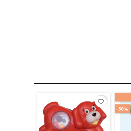
favorite_border
-50%