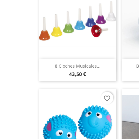
Aperçu rapide

8 Cloches Musicales...
B
43,50 €
favorite_border