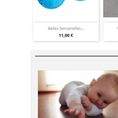
Aperçu rapide

Balles Sensorielles...
11,00 €