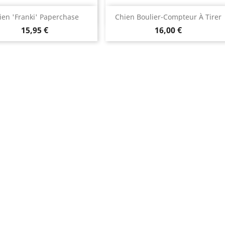
Aperçu rapide
Aperçu rapide


ien 'Franki' Paperchase
Chien Boulier-Compteur À Tirer
15,95 €
16,00 €