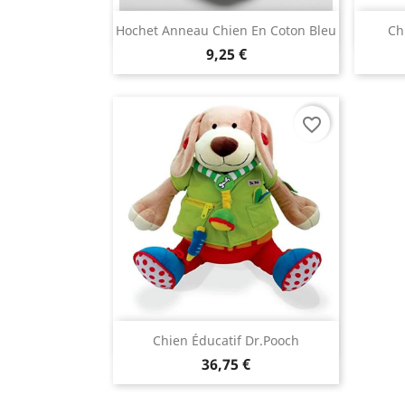
Aperçu rapide

Hochet Anneau Chien En Coton Bleu
Ch
9,25 €
favorite_border
Aperçu rapide

Chien Éducatif Dr.Pooch
36,75 €