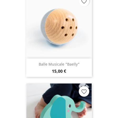
favorite_border
Balle Musicale "Baelly"
15,00 €
favorite_border