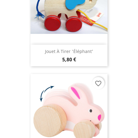
Jouet À Tirer 'éléphant'
5,80 €
favorite_border