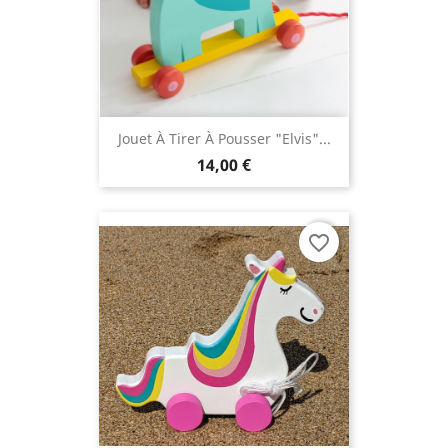
Jouet À Tirer À Pousser "Elvis"...
14,00 €
favorite_border