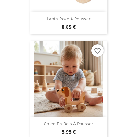
Lapin Rose À Pousser
8,85 €
favorite_border
Chien En Bois À Pousser
5,95 €