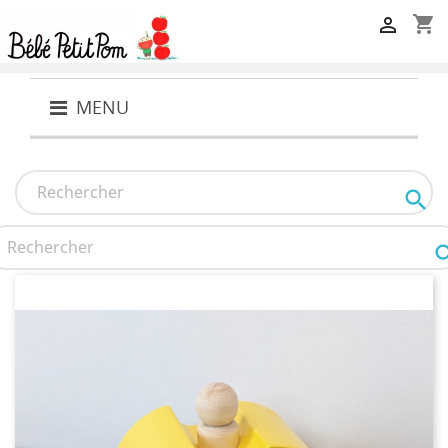
shopping_cart

MENU
