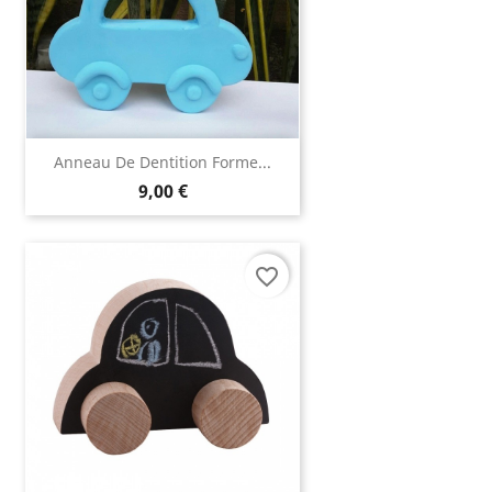
Anneau De Dentition Forme...
9,00 €
favorite_border