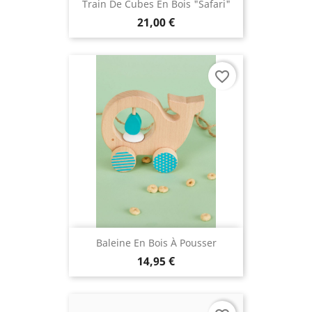
Train De Cubes En Bois "Safari"
21,00 €
favorite_border
Baleine En Bois À Pousser
14,95 €