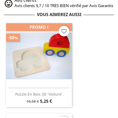
Avis clients
Avis clients 9,7 / 10 TRES BIEN vérifié par Avis Garantis
VOUS AIMEREZ AUSSI
PROMO !
favorite_border
-50%
Puzzle En Bois 3D 'voiture'
5,25 €
10,50 €