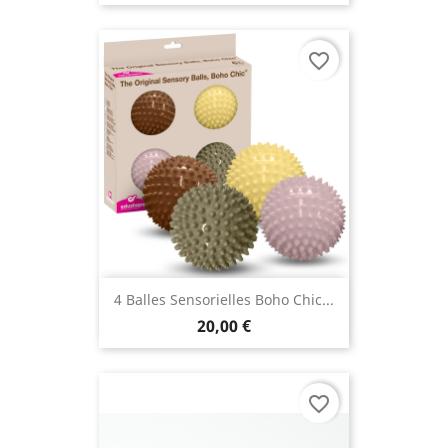
favorite_border
4 Balles Sensorielles Boho Chic...
20,00 €
favorite_border