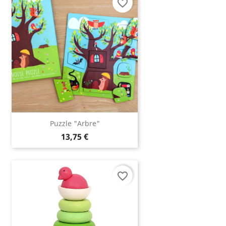
favorite_border
Puzzle "Arbre"
13,75 €
favorite_border