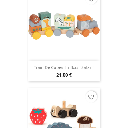
Train De Cubes En Bois "Safari"
21,00 €
favorite_border