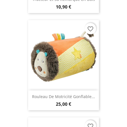
10,90 €
favorite_border
Rouleau De Motricité Gonflable...
25,00 €
favorite_border