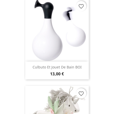
favorite_border
Culbuto Et Jouet De Bain BOI
13,00 €
favorite_border