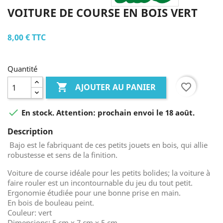
VOITURE DE COURSE EN BOIS VERT
8,00 €
TTC
Quantité

favorite_border
AJOUTER AU PANIER

En stock. Attention: prochain envoi le 18 août.
Description
Bajo est le fabriquant de ces petits jouets en bois, qui allie
robustesse et sens de la finition.
Voiture de course idéale pour les petits bolides; la voiture à
faire rouler est un incontournable du jeu du tout petit.
Ergonomie étudiée pour une bonne prise en main.
En bois de bouleau peint.
Couleur: vert
Dimensions: 5 cm x 7 cm x 5 cm