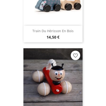
Train Du Hérisson En Bois
14,50 €
favorite_border