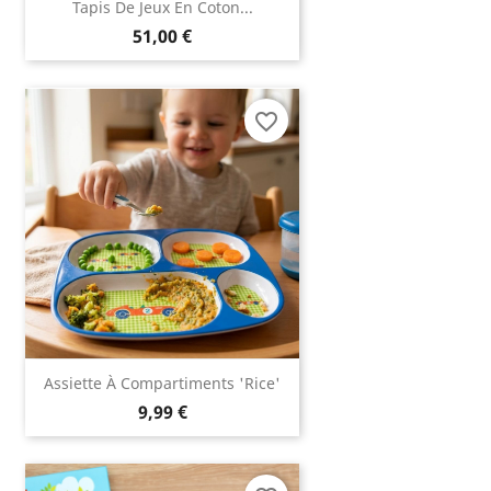
Tapis De Jeux En Coton...
51,00 €
favorite_border
Assiette À Compartiments 'Rice'
9,99 €