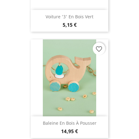
Voiture '3' En Bois Vert
5,15 €
favorite_border
Baleine En Bois À Pousser
14,95 €