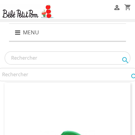
shopping_cart

MENU
