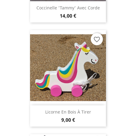
Coccinelle 'Tammy' Avec Corde
14,00 €
favorite_border
Licorne En Bois À Tirer
9,00 €