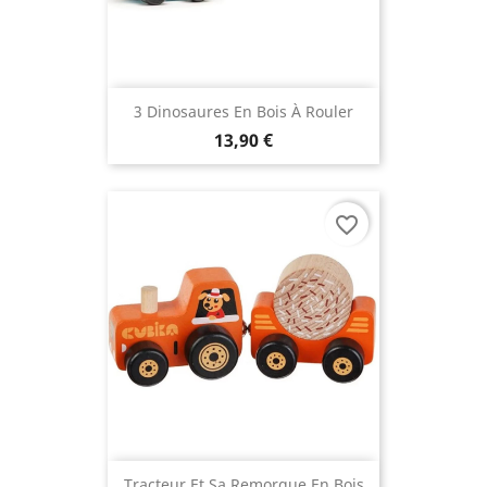
3 Dinosaures En Bois À Rouler
13,90 €
favorite_border
Tracteur Et Sa Remorque En Bois