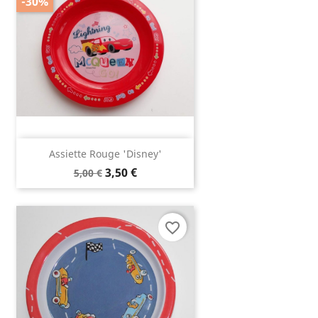
-30%
Assiette Rouge 'Disney'
3,50 €
5,00 €
favorite_border