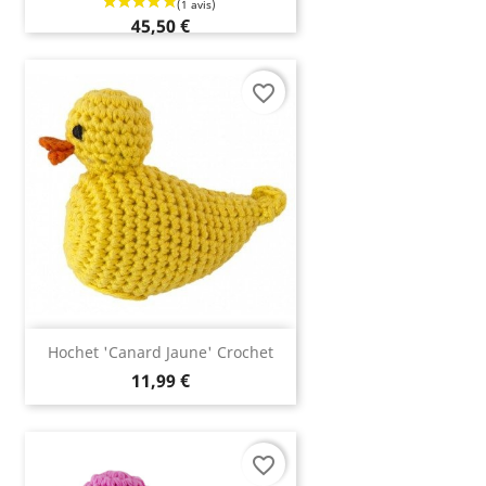
45,50 €
favorite_border
Hochet 'canard Jaune' Crochet
11,99 €
favorite_border