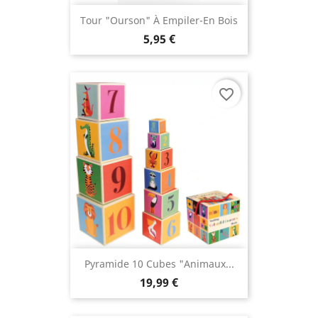
Tour "Ourson" À Empiler-En Bois
5,95 €
favorite_border
Pyramide 10 Cubes "Animaux...
19,99 €