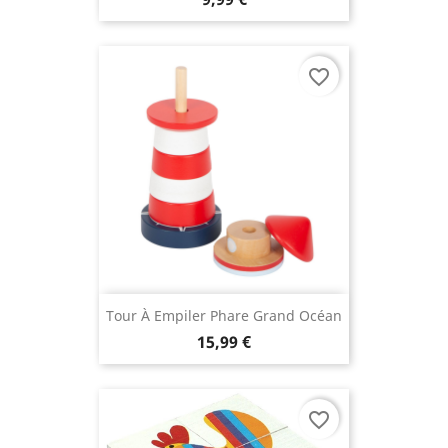
favorite_border
(1 avis)
Tour À Empiler Phare Grand Océan
15,99 €
favorite_border