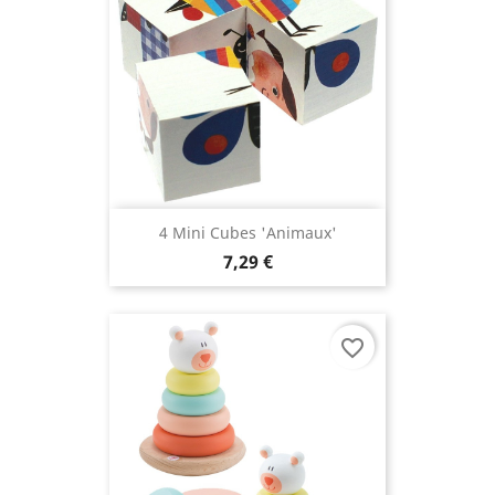
4 Mini Cubes 'Animaux'
7,29 €
favorite_border