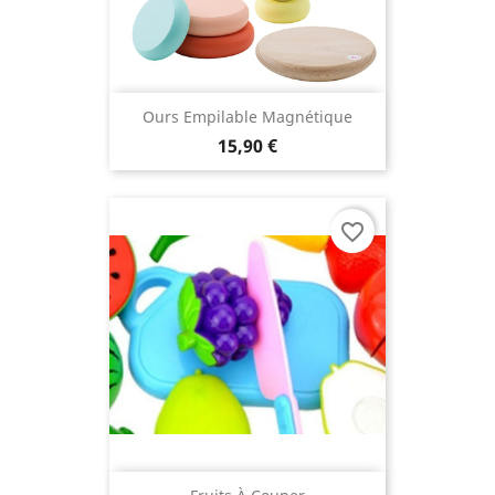
Ours Empilable Magnétique
15,90 €
favorite_border