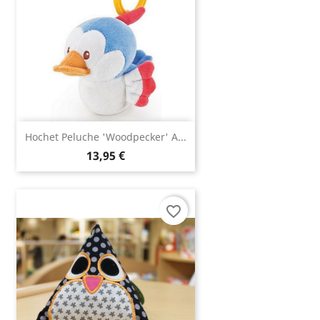
Hochet Peluche 'woodpecker' A...
13,95 €
favorite_border