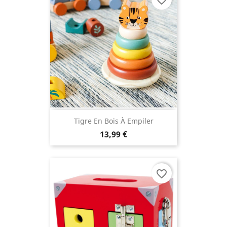
Tigre En Bois À Empiler
13,99 €
favorite_border