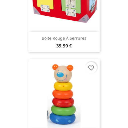
Boite Rouge À Serrures
39,99 €
favorite_border