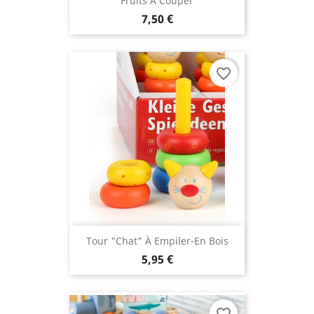
Fruits À Couper
7,50 €
favorite_border
Tour "Chat" À Empiler-En Bois
5,95 €
favorite_border