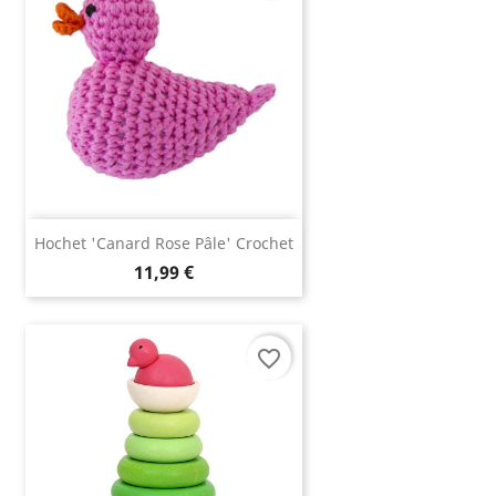
Hochet 'canard Rose Pâle' Crochet
11,99 €
favorite_border