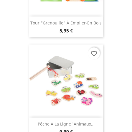
Tour "Grenouille" À Empiler-En Bois
5,95 €
favorite_border
Pêche À La Ligne 'animaux...
9,99 €