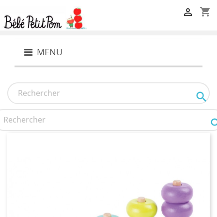
shopping_cart

MENU
