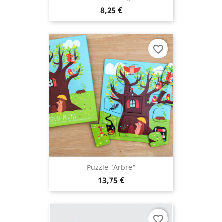
8,25 €
favorite_border
Puzzle "Arbre"
13,75 €
favorite_border