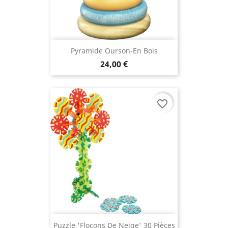
Pyramide Ourson-En Bois
24,00 €
favorite_border
Puzzle 'flocons De Neige' 30 Pièces