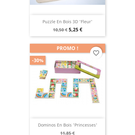
Puzzle En Bois 3D 'fleur'
5,25 €
10,50 €
PROMO !
favorite_border
-30%
Dominos En Bois 'Princesses'
11,85 €