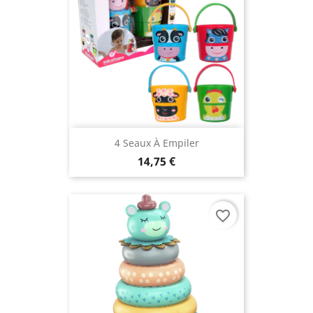
4 Seaux À Empiler
14,75 €
favorite_border