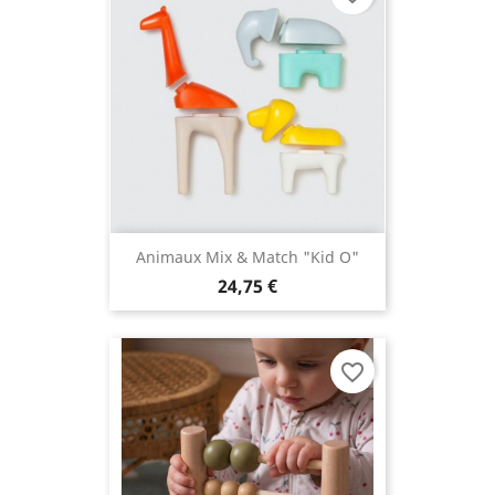
Animaux Mix & Match "Kid O"
24,75 €
favorite_border