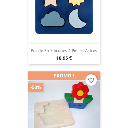
Puzzle En Silicones 4 Pièces-Astres
10,95 €
PROMO !
favorite_border
-50%