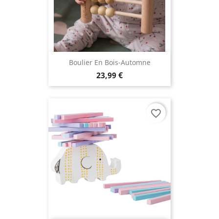
Boulier En Bois-Automne
23,99 €
favorite_border