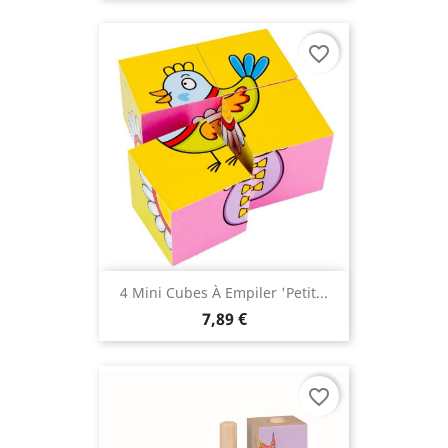
favorite_border
4 Mini Cubes À Empiler 'Petit...
7,89 €
favorite_border