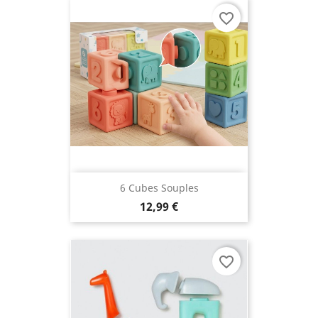
favorite_border
6 Cubes Souples
12,99 €
favorite_border