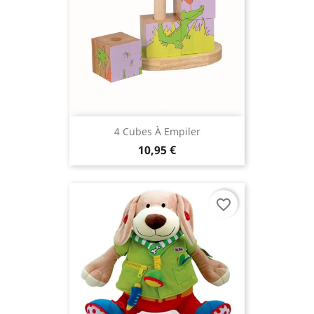
4 Cubes À Empiler
10,95 €
favorite_border