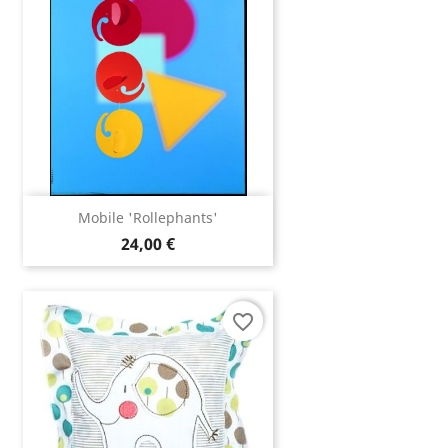
Mobile 'Rollephants'
24,00 €
favorite_border