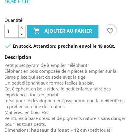
16,50 €
TTC
Quantité

favorite_border
AJOUTER AU PANIER

En stock. Attention: prochain envoi le 18 août.
Description
Petit jouet pyramide à empiler "éléphant"
Éléphant en bois composée de 4 pièces à empiler sur la
5ème pièce qui sert de socle avec la tige.
Un petit éléphant aux formes faciles à saisir.
Cet éléphant en bois aidera le petit enfant à faire des
expériences tout en jouant.
Idéal pour le développement psychomoteur, la dextérité et
la préhension fine de l'enfant.
Matières: en bois FSC
Peintures à base d'eau et de pigments naturels sans danger
pour les touts petits.
Dimensions:
hauteur du jouet = 12 cm
(petit jouet)