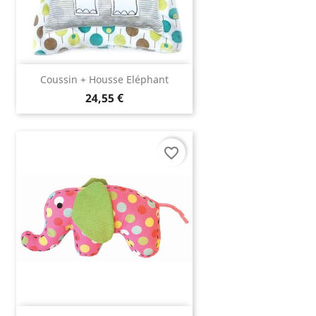
Coussin + Housse Eléphant
24,55 €
favorite_border