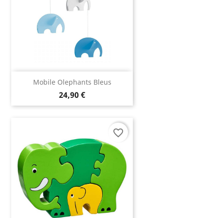
Mobile Olephants Bleus
24,90 €
favorite_border