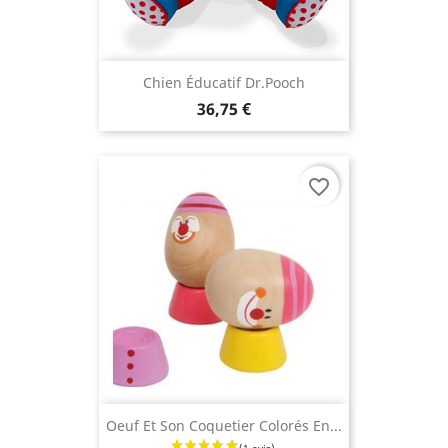
Chien Éducatif Dr.Pooch
36,75 €
favorite_border
Oeuf Et Son Coquetier Colorés En...