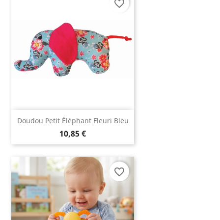
favorite_border
Doudou Petit Éléphant Fleuri Bleu
10,85 €
favorite_border