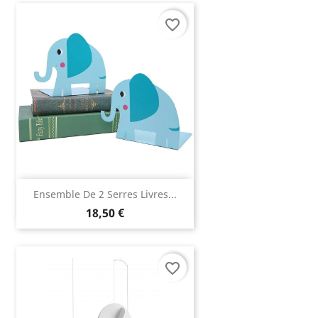
favorite_border
Ensemble De 2 Serres Livres...
18,50 €
favorite_border