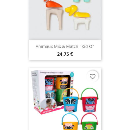
Animaux Mix & Match "Kid O"
24,75 €
favorite_border