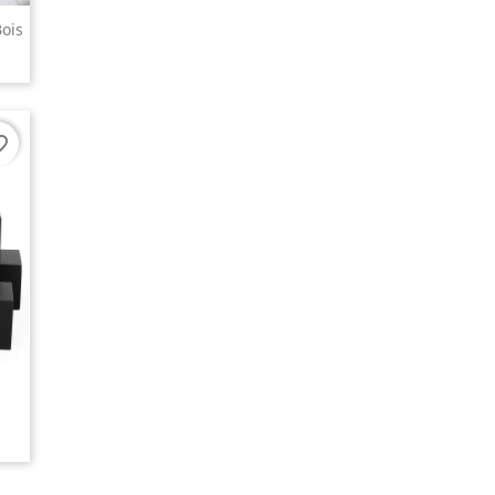
ois
border