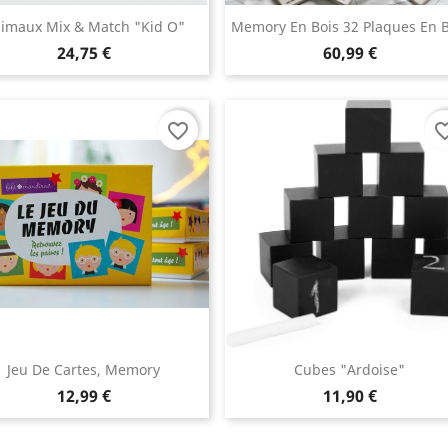
imaux Mix & Match "Kid O"
Memory En Bois 32 Plaques En B
24,75 €
60,99 €
favorite_border
favorite_
Jeu De Cartes, Memory
Cubes "Ardoise"
12,99 €
11,90 €