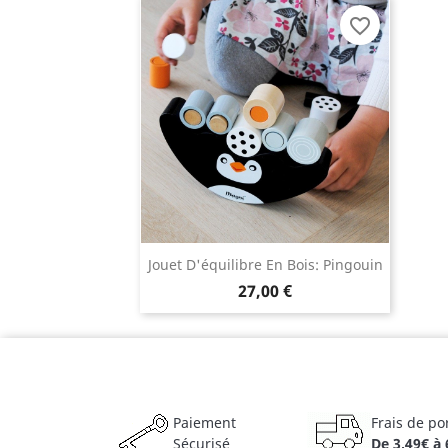
favorite_border
Jouet D'équilibre En Bois: Pingouin
27,00 €
Paiement
Frais de po
Sécurisé
De 3,49€ à 