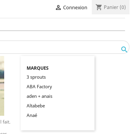
shopping_cart

Panier
(0)
Connexion

MARQUES
3 sprouts
ABA Factory
aden + anais
Altabebe
Anaé
 fait.
èces