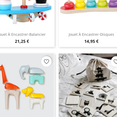
ouet À Encastrer-Balancier
Jouet À Encastrer-Disques
21,25 €
14,95 €
favorite_border
favorite_