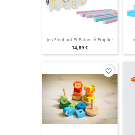
Jeu Eléphant Et Bâtons À Empiler
J
14,89 €
favorite_border