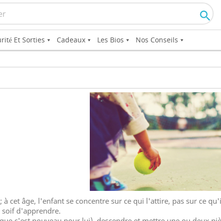

rité Et Sorties
Cadeaux
Les Bios
Nos Conseils
 à cet âge, l'enfant se concentre sur ce qui l'attire, pas sur ce qu'il
ne soif d'apprendre.
 que c'est nouveau pour lui), descendre et mettre une ou deux pi