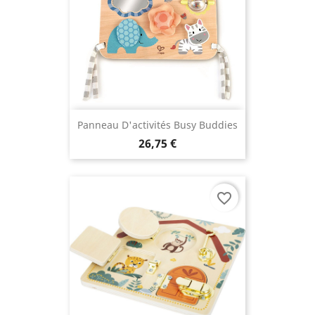
Panneau D'activités Busy Buddies
26,75 €
favorite_border