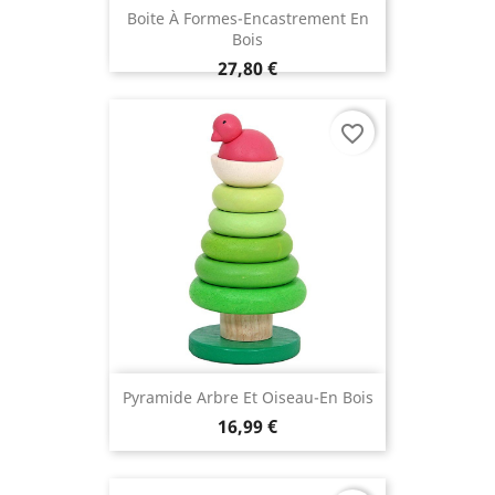
Boite À Formes-Encastrement En
Bois
27,80 €
favorite_border
Pyramide Arbre Et Oiseau-En Bois
16,99 €