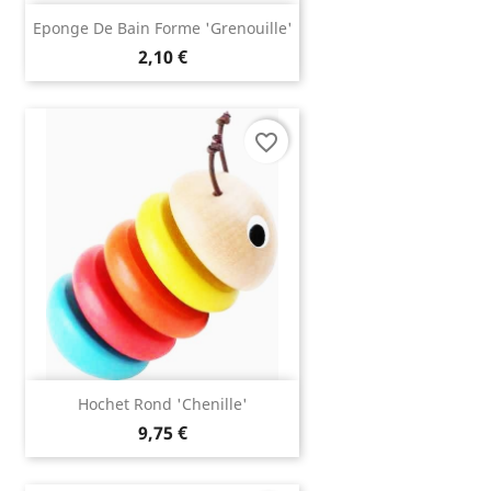
Eponge De Bain Forme 'grenouille'
2,10 €
favorite_border
Hochet Rond 'chenille'
9,75 €