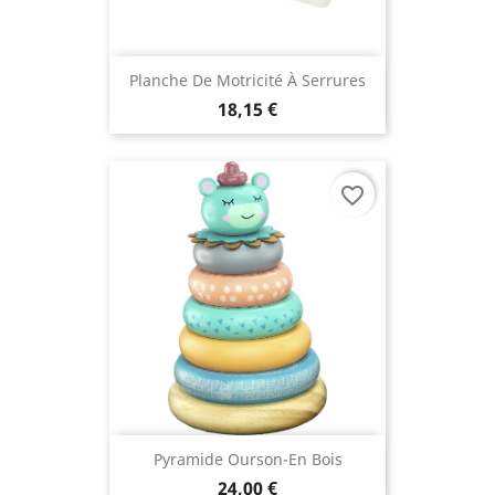
Planche De Motricité À Serrures
18,15 €
favorite_border
Pyramide Ourson-En Bois
24,00 €