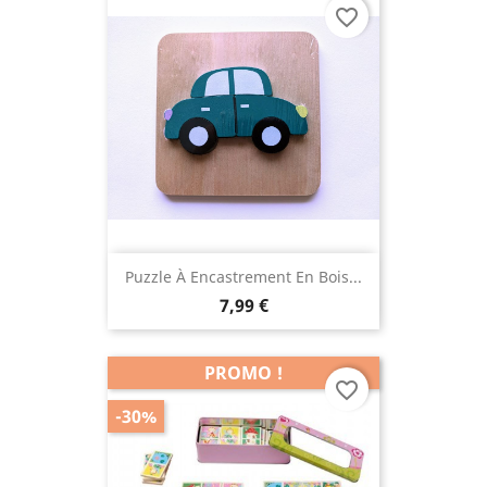
favorite_border
Puzzle À Encastrement En Bois...
7,99 €
PROMO !
favorite_border
-30%