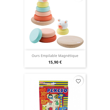
Ours Empilable Magnétique
15,90 €
favorite_border