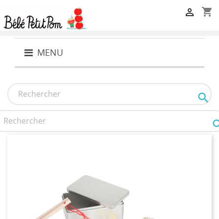
shopping_cart

MENU
