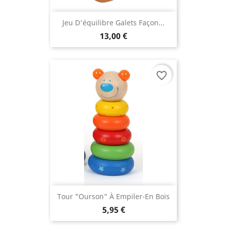
Jeu D'équilibre Galets Façon...
13,00 €
favorite_border
Tour "Ourson" À Empiler-En Bois
5,95 €