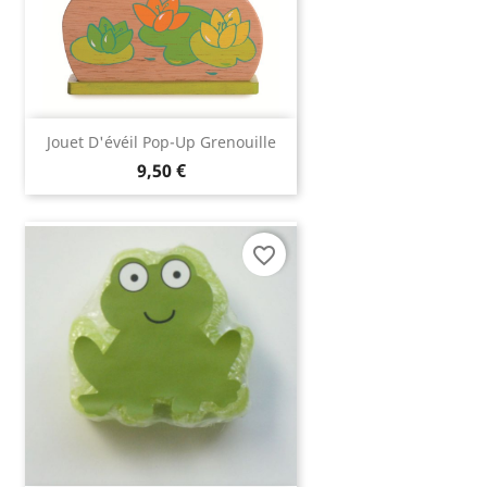
Jouet D'évéil Pop-Up Grenouille
9,50 €
favorite_border