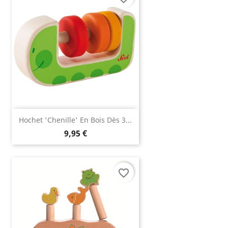
Hochet 'chenille' En Bois Dès 3...
9,95 €
favorite_border