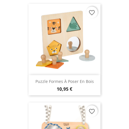
favorite_border
Puzzle Formes À Poser En Bois
10,95 €
favorite_border