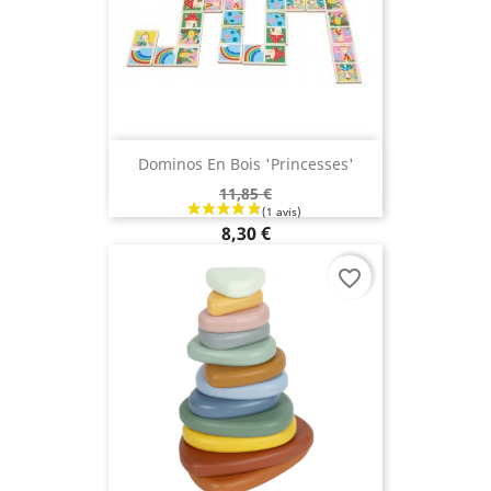
Dominos En Bois 'Princesses'
11,85 €
8,30 €
favorite_border