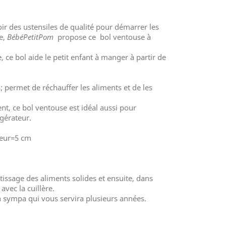
oir des ustensiles de qualité pour démarrer les
re,
BébéPetitPom
propose ce bol ventouse à
 ce bol aide le petit enfant à manger à partir de
; permet de réchauffer les aliments et de les
t, ce bol ventouse est idéal aussi pour
igérateur.
teur=5 cm
issage des aliments solides et ensuite, dans
avec la cuillère.
n sympa qui vous servira plusieurs années.