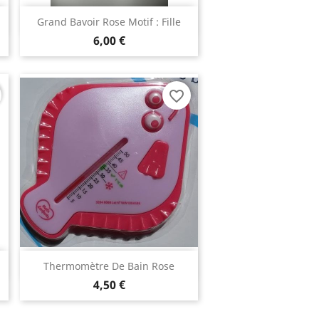
Aperçu rapide

Grand Bavoir Rose Motif : Fille
6,00 €
favorite_border
Aperçu rapide

n
Thermomètre De Bain Rose
4,50 €