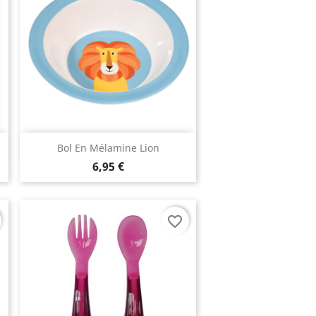
Aperçu rapide

Bol En Mélamine Lion
6,95 €
favorite_border