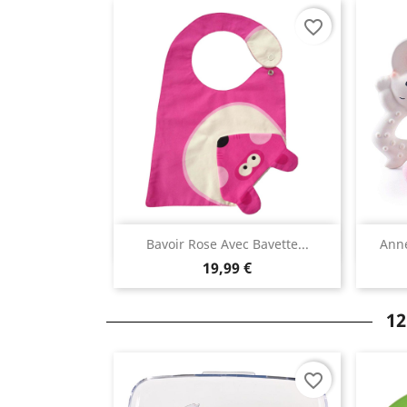
favorite_border
Aperçu rapide

Bavoir Rose Avec Bavette...
Anne
19,99 €
12
favorite_border