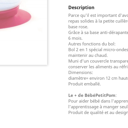
Description
Parce qu'il est important d'av
repas solides à la petite cuillè
base rose.
Grâce à sa base anti-dérapante,
6 mois.
Autres fonctions du bol:
Bol 2 en 1 spécial micro-ondes
maintenir au chaud.
Muni d'un couvercle transparen
conserver les aliments au réfr
Dimensions:
diamètre= environ 12 cm hau
Produit emballé.
Le + de BébéPetitPom
:
Pour aider bébé dans l'apprent
l'apprentissage à manger seul 
Produit de qualité et au desig