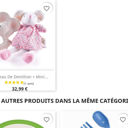
favorite_border
Aperçu rapide

au De Dentition + Mini...
32,99 €
 AUTRES PRODUITS DANS LA MÊME CATÉGORI
favorite_border
favorite_border