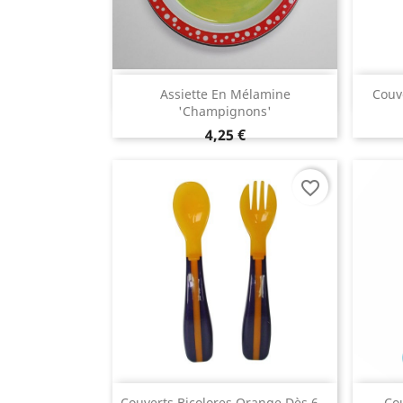
Aperçu rapide

Assiette En Mélamine
Couv
'Champignons'
4,25 €
favorite_border
Aperçu rapide
Couverts Bicolores Orange Dès 6...
Co