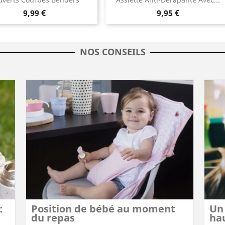


9,99 €
9,95 €
NOS CONSEILS
(1 
:
Position de bébé au moment
Un
du repas
ha