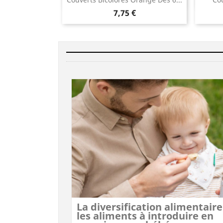

7,75 €
La diversification alimentaire
les aliments à introduire en