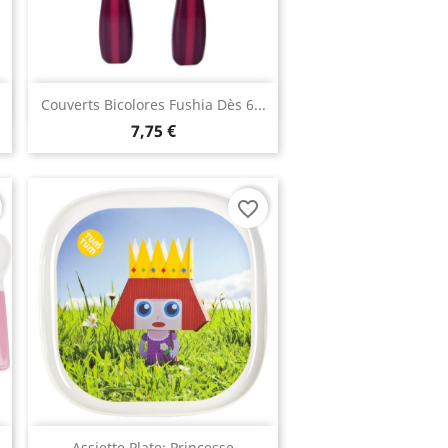
Aperçu rapide

Couverts Bicolores Fushia Dès 6...
7,75 €
favorite_border
Aperçu rapide
Assiette Plate: Princesse