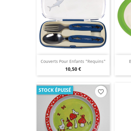
Aperçu rapide

Couverts Pour Enfants "requins"
B
10,50 €
STOCK ÉPUISÉ
favorite_border