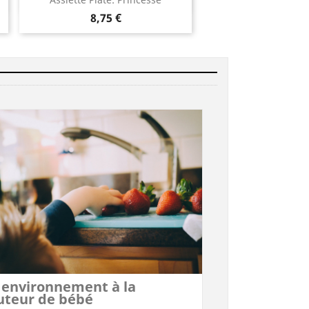

8,75 €
avis)
 environnement à la
uteur de bébé