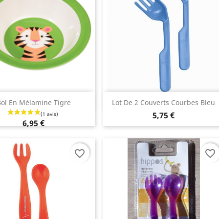
Aperçu rapide
Aperçu rapide


ol En Mélamine Tigre
Lot De 2 Couverts Courbes Bleu
5,75 €
6,95 €
favorite_border
favorite_border