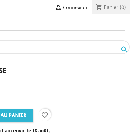
shopping_cart

Panier
(0)
Connexion

SE
favorite_border
 AU PANIER
chain envoi le 18 août.