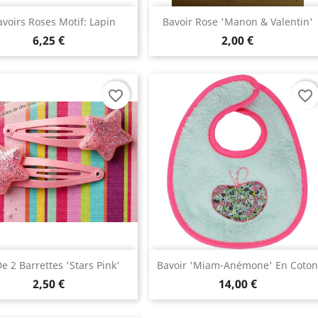
Aperçu rapide
Aperçu rapide


avoirs Roses Motif: Lapin
Bavoir Rose 'Manon & Valentin'
6,25 €
2,00 €
favorite_border
favorite_border
Aperçu rapide
Aperçu rapide


De 2 Barrettes 'Stars Pink'
Bavoir 'Miam-Anémone' En Coto
2,50 €
14,00 €