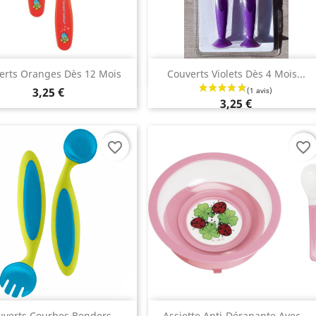
Aperçu rapide
Aperçu rapide


erts Oranges Dès 12 Mois
Couverts Violets Dès 4 Mois...
3,25 €
3,25 €
favorite_border
favorite_border
Aperçu rapide
Aperçu rapide
uverts Courbes Benders
Assiette Anti-Dérapante Avec...