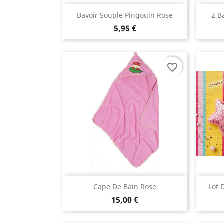
Aperçu rapide

Bavoir Souple Pingouin Rose
2 B
5,95 €
favorite_border
Aperçu rapide

Cape De Bain Rose
Lot 
15,00 €