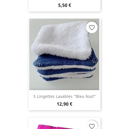
5,50 €
favorite_border
5 Lingettes Lavables "Bleu Nuit"
12,90 €
favorite_border