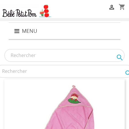
shopping_cart

MENU
