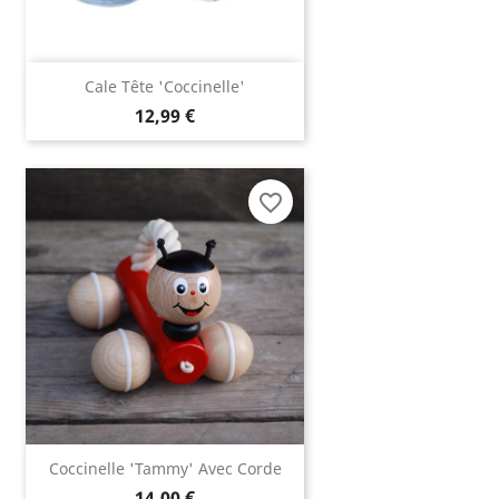
Cale Tête 'coccinelle'
12,99 €
favorite_border
Coccinelle 'Tammy' Avec Corde
14,00 €