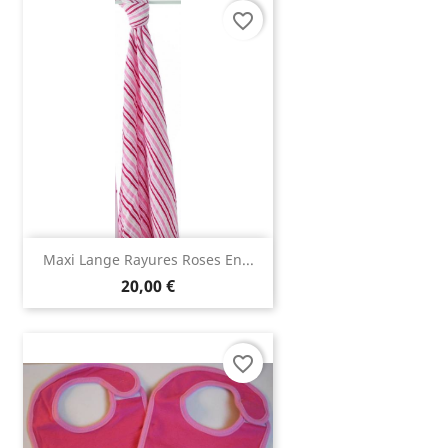
favorite_border
Maxi Lange Rayures Roses En...
20,00 €
favorite_border