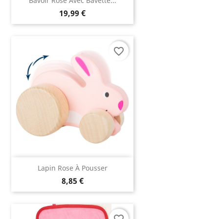
Bavoir Rose Avec Bavette...
19,99 €
favorite_border
Lapin Rose À Pousser
8,85 €
favorite_border