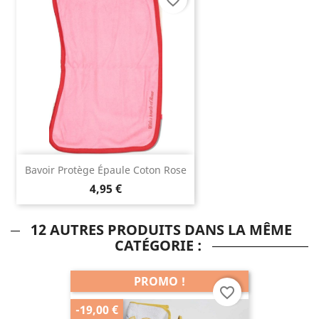
Bavoir Protège Épaule Coton Rose
4,95 €
12 AUTRES PRODUITS DANS LA MÊME
CATÉGORIE :
PROMO !
favorite_border
-19,00 €