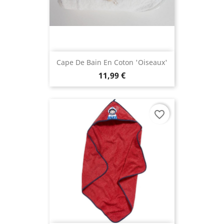
Cape De Bain En Coton 'Oiseaux'
11,99 €
favorite_border