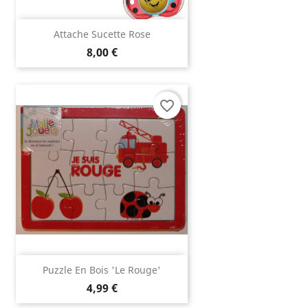
Attache Sucette Rose
8,00 €
favorite_border
Puzzle En Bois 'le Rouge'
4,99 €