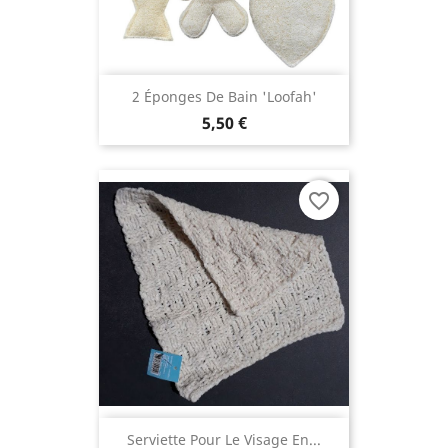
2 Éponges De Bain 'Loofah'
5,50 €
favorite_border
Serviette Pour Le Visage En...