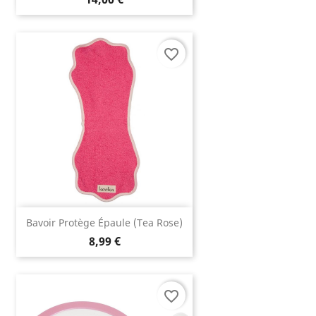
favorite_border
Bavoir Protège Épaule (tea Rose)
8,99 €
favorite_border