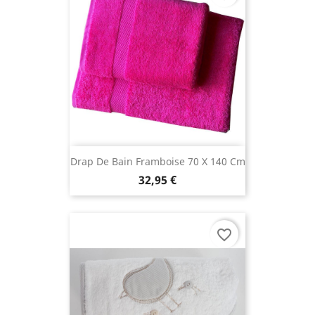
Drap De Bain Framboise 70 X 140 Cm
32,95 €
favorite_border