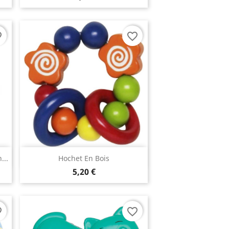
rder
favorite_border
Aperçu rapide

...
Hochet En Bois
5,20 €
rder
favorite_border