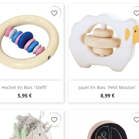
favorite_border
favorite_bo
Aperçu rapide
Aperçu rapide


Hochet En Bois 'Steffi'
Jouet En Bois 'petit Mouton'
5,95 €
8,99 €
favorite_border
favorite_bo