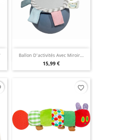
(1 avis)
Aperçu rapide

"
Ballon D'activités Avec Miroir...
15,99 €
rder
favorite_border