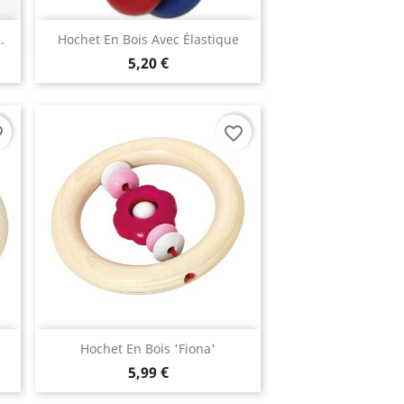
Aperçu rapide

.
Hochet En Bois Avec Élastique
5,20 €
rder
favorite_border
Aperçu rapide

Hochet En Bois 'Fiona'
5,99 €