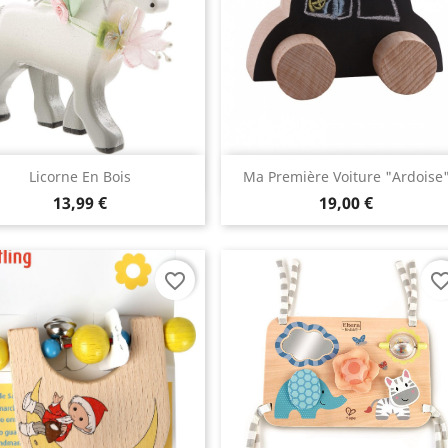
Aperçu rapide
Aperçu rapide


Licorne En Bois
Ma Première Voiture "ardoise
13,99 €
19,00 €
favorite_border
favorite_bo