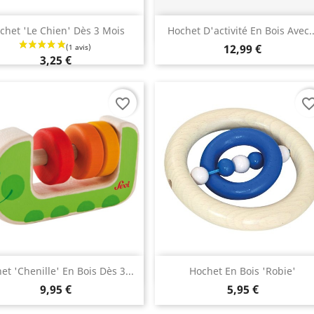
Aperçu rapide
Aperçu rapide


chet 'le Chien' Dès 3 Mois
Hochet D'activité En Bois Avec..
12,99 €
3,25 €
favorite_border
favorite_bo
Aperçu rapide
Aperçu rapide


et 'chenille' En Bois Dès 3...
Hochet En Bois 'Robie'
9,95 €
5,95 €