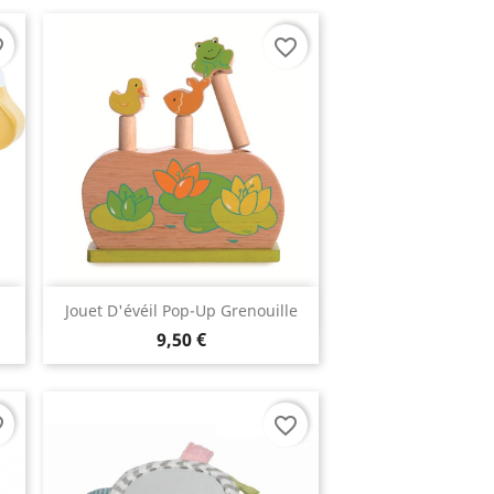
rder
favorite_border
Aperçu rapide

Jouet D'évéil Pop-Up Grenouille
9,50 €
rder
favorite_border