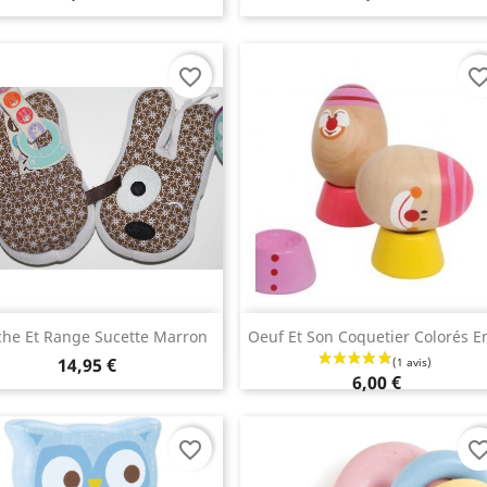
favorite_border
favorite_bo
Aperçu rapide
Aperçu rapide


che Et Range Sucette Marron
Oeuf Et Son Coquetier Colorés En
14,95 €
6,00 €
favorite_border
favorite_bo