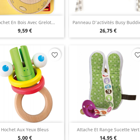
Aperçu rapide
Aperçu rapide


chet En Bois Avec Grelot...
Panneau D'activités Busy Buddi
9,59 €
26,75 €
favorite_border
favorite_bo
Aperçu rapide
Aperçu rapide


Hochet Aux Yeux Bleus
Attache Et Range Sucette Vert
5,00 €
14,95 €