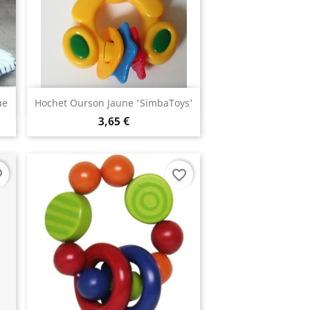
Aperçu rapide

ue
Hochet Ourson Jaune 'SimbaToys'
3,65 €
rder
favorite_border