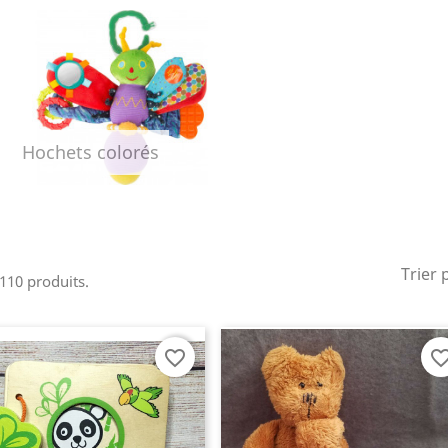
Hochets colorés
Trier 
 110 produits.
favorite_border
favorite_bo