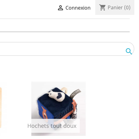
shopping_cart

Panier
(0)
Connexion

Hochets tout doux