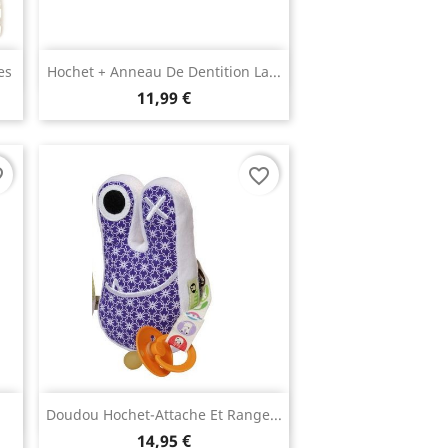
Aperçu rapide

es
Hochet + Anneau De Dentition La...
11,99 €
rder
favorite_border
Aperçu rapide

Doudou Hochet-Attache Et Range...
14,95 €