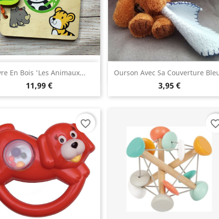
Aperçu rapide
Aperçu rapide


vre En Bois 'les Animaux...
Ourson Avec Sa Couverture Ble
11,99 €
3,95 €
favorite_border
favorite_bo