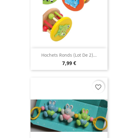
Hochets Ronds (lot De 2)...
7,99 €
favorite_border