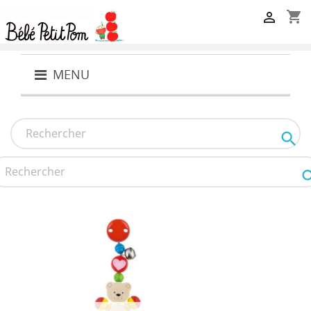
shopping_cart

MENU
