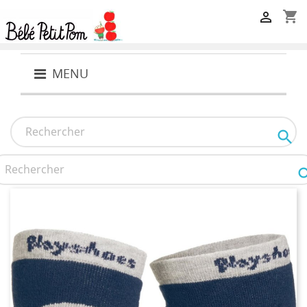
shopping_cart

MENU
