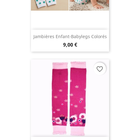
Jambières Enfant-Babylegs Colorés
9,00 €
favorite_border