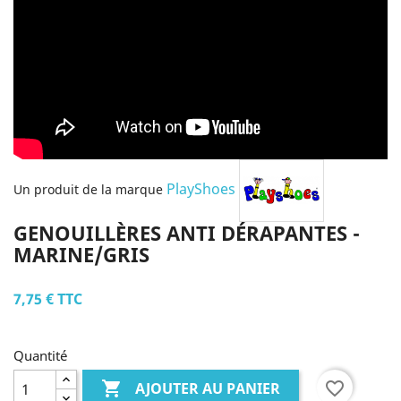
PlayShoes
Un produit de la marque
GENOUILLÈRES ANTI DÉRAPANTES -
MARINE/GRIS
7,75 €
TTC
Quantité

favorite_border
AJOUTER AU PANIER