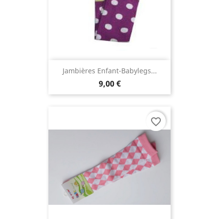
Jambières Enfant-Babylegs...
9,00 €
favorite_border