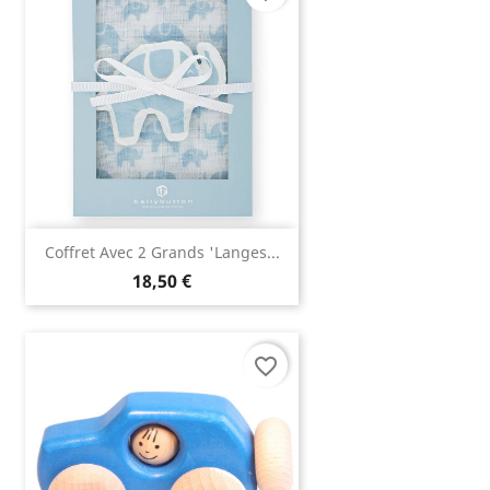
Coffret Avec 2 Grands 'langes...
18,50 €
favorite_border