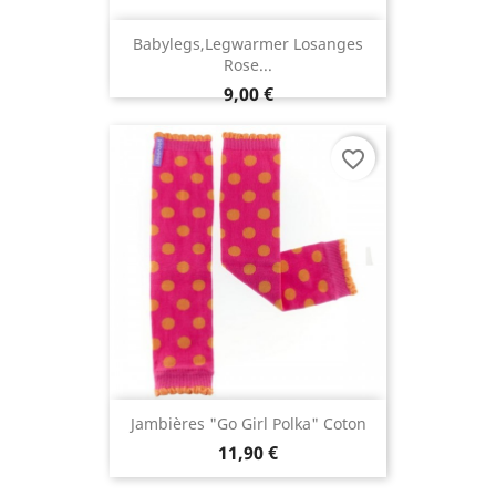
Babylegs,legwarmer Losanges
Rose...
9,00 €
favorite_border
Jambières "Go Girl Polka" Coton
11,90 €