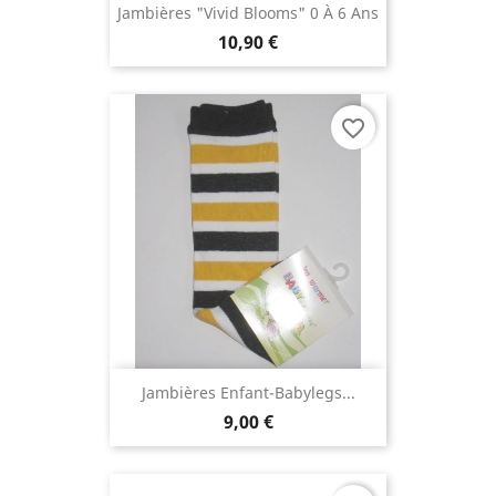
Jambières "Vivid Blooms" 0 À 6 Ans
10,90 €
favorite_border
Jambières Enfant-Babylegs...
9,00 €