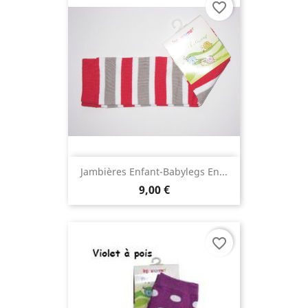
favorite_border
Jambières Enfant-Babylegs En...
9,00 €
favorite_border