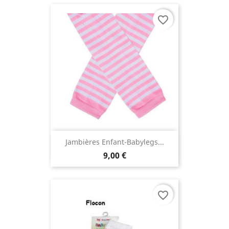
favorite_border
Jambières Enfant-Babylegs...
9,00 €
favorite_border