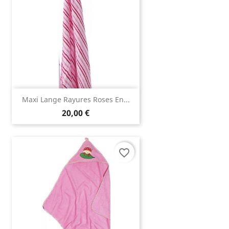
Maxi Lange Rayures Roses En...
20,00 €
favorite_border