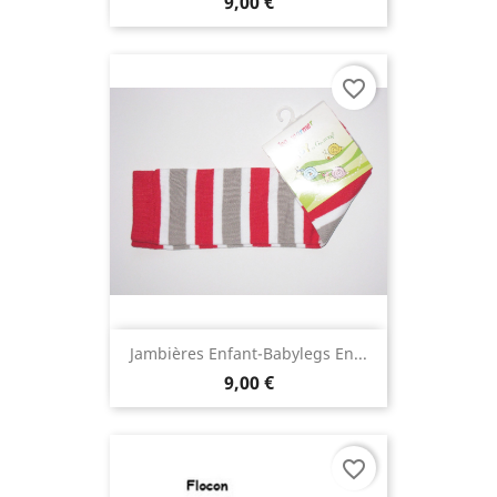
9,00 €
favorite_border
Jambières Enfant-Babylegs En...
9,00 €
favorite_border