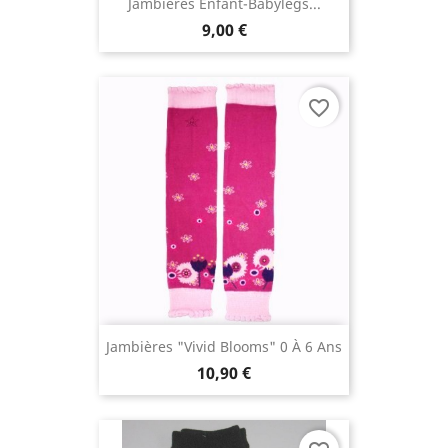
Jambières Enfant-Babylegs...
9,00 €
favorite_border
Jambières "Vivid Blooms" 0 À 6 Ans
10,90 €