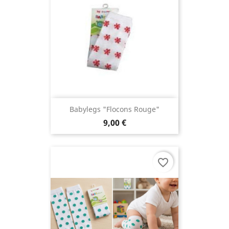
Babylegs "Flocons Rouge"
9,00 €
favorite_border