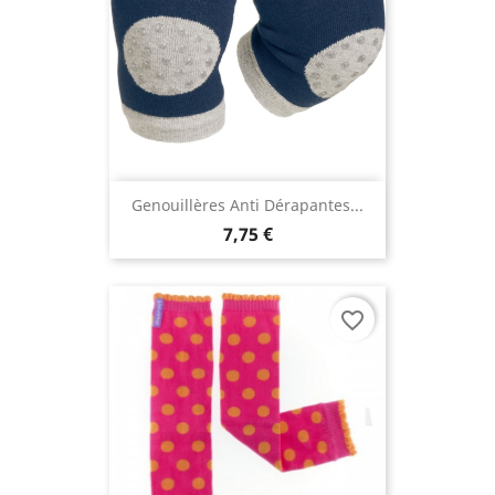
Genouillères Anti Dérapantes...
7,75 €
favorite_border