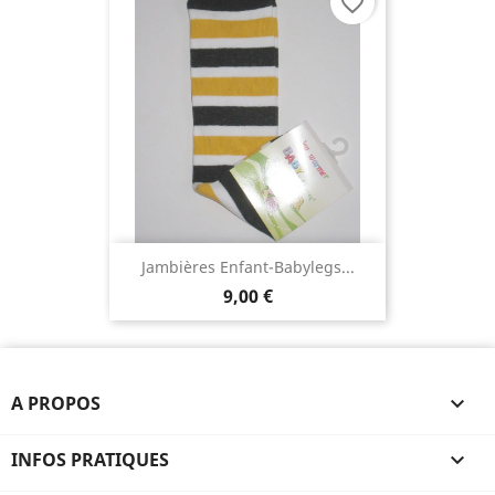
favorite_border
Jambières Enfant-Babylegs...
9,00 €
A PROPOS

INFOS PRATIQUES
