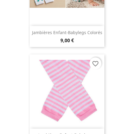
Jambières Enfant-Babylegs Colorés
9,00 €
favorite_border