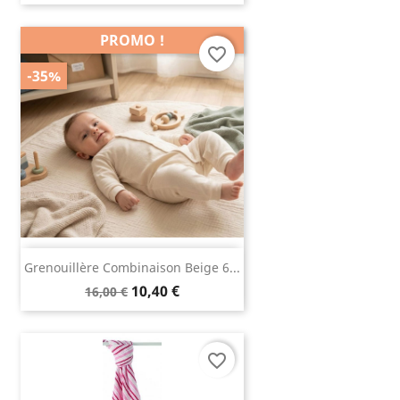
PROMO !
favorite_border
-35%
Grenouillère Combinaison Beige 6...
10,40 €
16,00 €
favorite_border