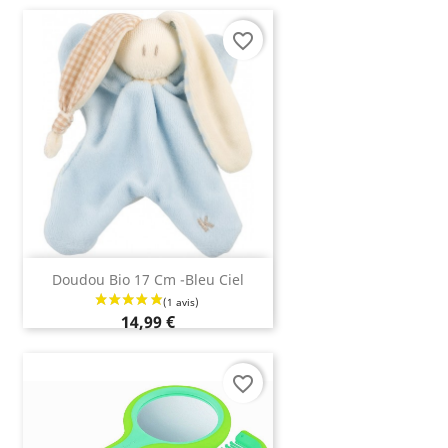
favorite_border
Doudou Bio 17 Cm -Bleu Ciel
14,99 €
favorite_border