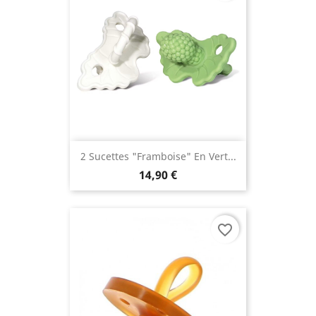
2 Sucettes "Framboise" En Vert...
14,90 €
favorite_border