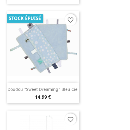
STOCK ÉPUISÉ
favorite_border
Doudou "Sweet Dreaming" Bleu Ciel
14,99 €
favorite_border