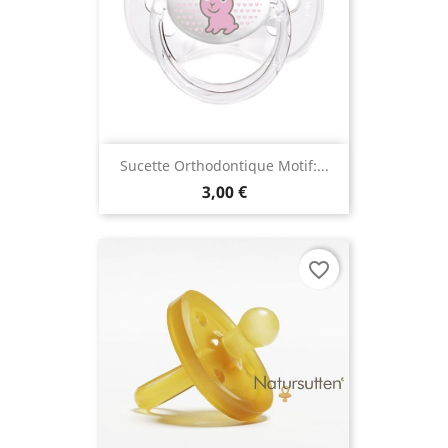
Sucette Orthodontique Motif:...
3,00 €
favorite_border