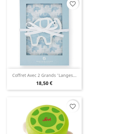
favorite_border
Coffret Avec 2 Grands 'langes...
18,50 €
favorite_border