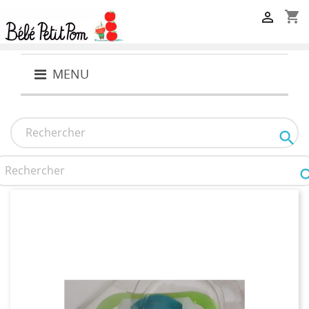
shopping_cart

MENU
