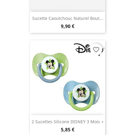
Sucette Caoutchouc Naturel Bout...
9,90 €
(1 avis)
favorite_border
2 Sucettes Silicone DISNEY 3 Mois +
5,85 €