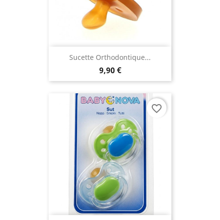
Sucette Orthodontique...
9,90 €
favorite_border