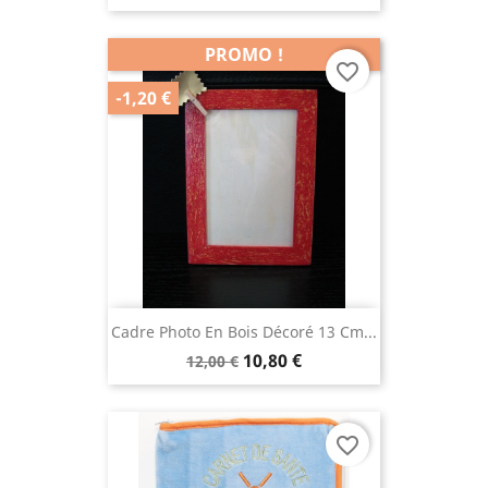
PROMO !
favorite_border
-1,20 €
Cadre Photo En Bois Décoré 13 Cm...
10,80 €
12,00 €
favorite_border