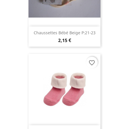
Chaussettes Bébé Beige P:21-23
2,15 €
favorite_border