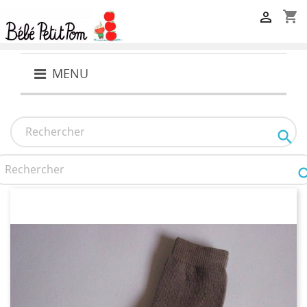
shopping_cart

MENU
