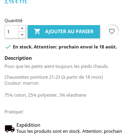
2,15 €
TTC
Quantité

favorite_border
AJOUTER AU PANIER

En stock. Attention: prochain envoi le 18 août.
Description
Pour que les petits aient toujours les pieds chauds.
Chaussettes pointure 21-23 (à partir de 18 mois)
Couleur: marron
75% coton, 25% polyester, 3% elasthane
Pratique!
Expédition
Tous les produits sont en stock. Attention: prochain