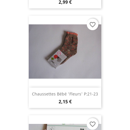
2,99 €
favorite_border
Chaussettes Bébé 'fleurs' P:21-23
2,15 €
favorite_border