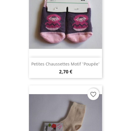
Petites Chaussettes Motif 'Poupée'
2,70 €
favorite_border