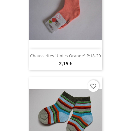
Chaussettes 'unies Orange' P:18-20
2,15 €
favorite_border