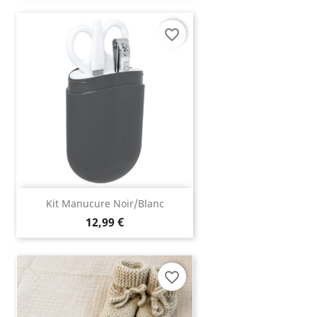
favorite_border
Kit Manucure Noir/blanc
12,99 €
favorite_border