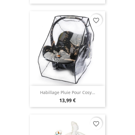
favorite_border
Habillage Pluie Pour Cosy...
13,99 €
favorite_border