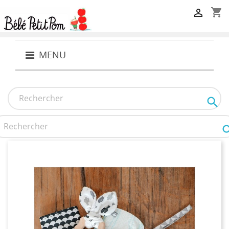
shopping_cart

MENU
