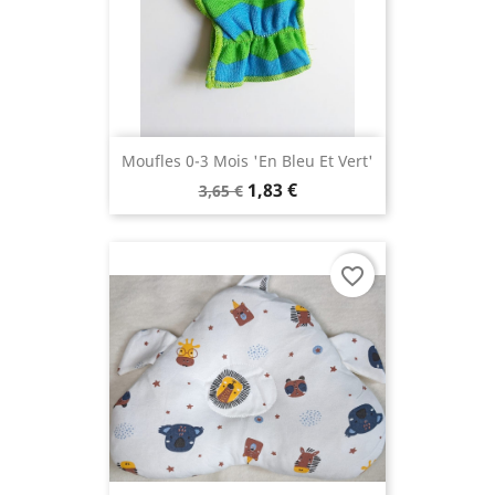
Moufles 0-3 Mois 'en Bleu Et Vert'
1,83 €
3,65 €
favorite_border