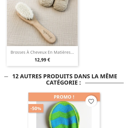
Brosses À Cheveux En Matières...
12,99 €
12 AUTRES PRODUITS DANS LA MÊME
CATÉGORIE :
PROMO !
favorite_border
-50%