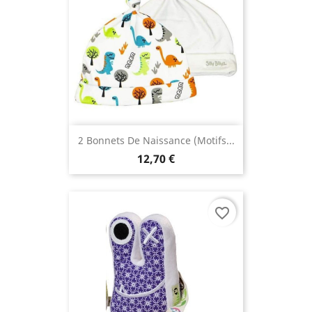
2 Bonnets De Naissance (motifs...
12,70 €
favorite_border