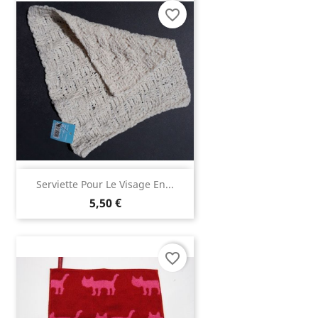
favorite_border
Serviette Pour Le Visage En...
5,50 €
favorite_border