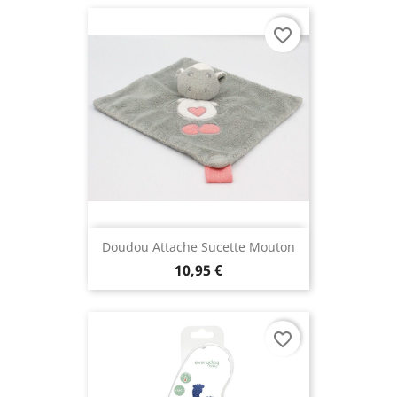
favorite_border
Doudou Attache Sucette Mouton
10,95 €
favorite_border