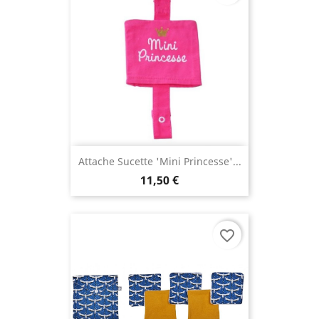
Attache Sucette 'Mini Princesse'...
11,50 €
favorite_border