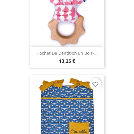
Hochet De Dentition En Bois-...
13,25 €
favorite_border