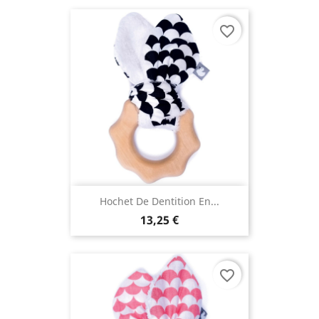
favorite_border
Hochet De Dentition En...
13,25 €
favorite_border