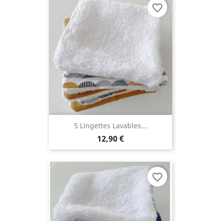
favorite_border
5 Lingettes Lavables...
12,90 €
favorite_border