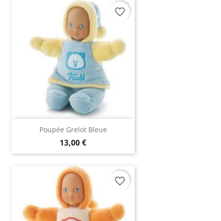
favorite_border
Poupée Grelot Bleue
13,00 €
favorite_border