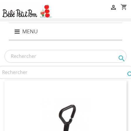
shopping_cart

MENU
