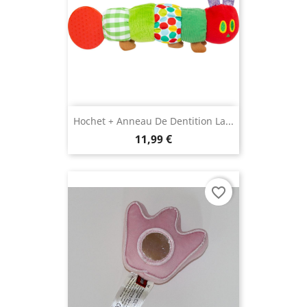
Hochet + Anneau De Dentition La...
11,99 €
favorite_border