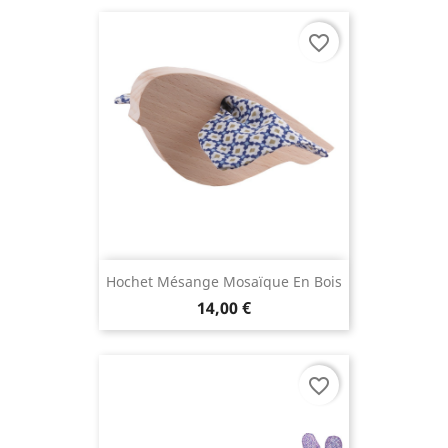
favorite_border
Hochet Mésange Mosaïque En Bois
14,00 €
favorite_border