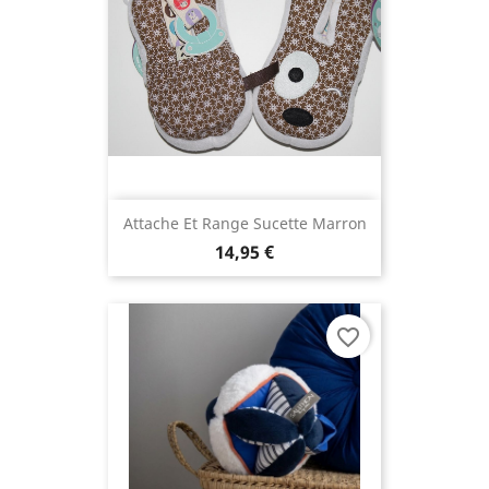
Attache Et Range Sucette Marron
14,95 €
favorite_border