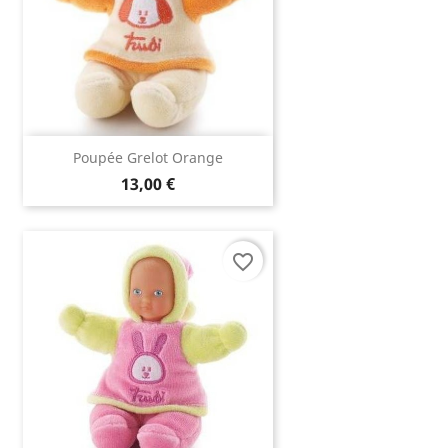
Poupée Grelot Orange
13,00 €
favorite_border