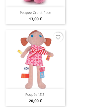
Poupée Grelot Rose
13,00 €
favorite_border
Poupée 'SIS'
20,00 €