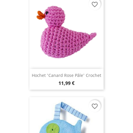
favorite_border
Hochet 'canard Rose Pâle' Crochet
11,99 €
favorite_border