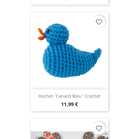
favorite_border
Hochet 'canard Bleu' Crochet
11,99 €
favorite_border