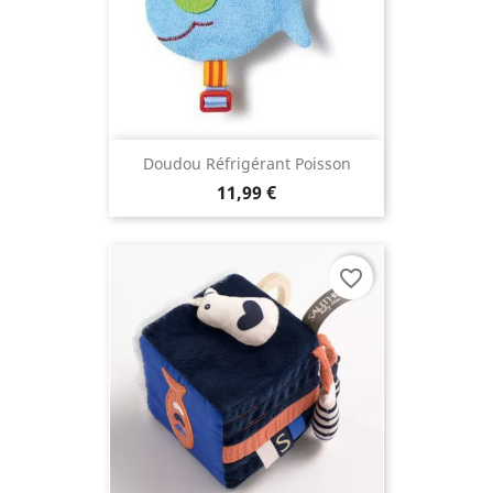
Doudou Réfrigérant Poisson
11,99 €
favorite_border