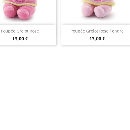
Aperçu rapide
Aperçu rapide


Poupée Grelot Rose
Poupée Grelot Rose Tendre
13,00 €
13,00 €