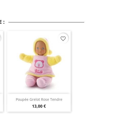
 :
favorite_border
Aperçu rapide

Poupée Grelot Rose Tendre
13,00 €