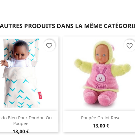
 AUTRES PRODUITS DANS LA MÊME CATÉGORIE
favorite_border
favorite_border
Aperçu rapide
Aperçu rapide


Dodo Bleu Pour Doudou Ou
Poupée Grelot Rose
Poupée
13,00 €
13,00 €