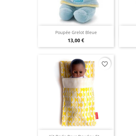
Aperçu rapide

Poupée Grelot Bleue
13,00 €
favorite_border