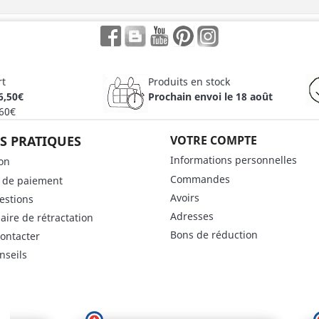
Facebook
Rss
YouTube
Pinterest
Instagram
rt
Produits en stock
6,50€
Prochain envoi le 18 août
 60€
S PRATIQUES
VOTRE COMPTE
Informations personnelles
son
Commandes
 de paiement
Avoirs
estions
Adresses
aire de rétractation
Bons de réduction
ontacter
nseils