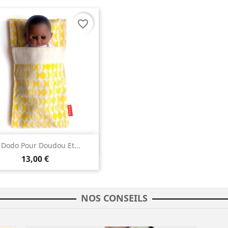
favorite_border
Aperçu rapide

t Dodo Pour Doudou Et...
13,00 €
NOS CONSEILS