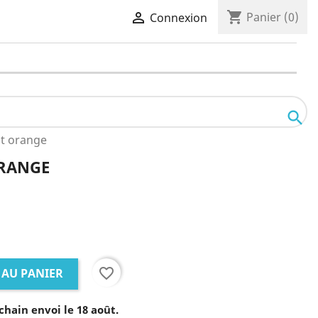
shopping_cart

Panier
(0)
Connexion

t orange
ORANGE
favorite_border
 AU PANIER
chain envoi le 18 août.