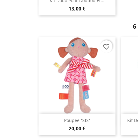
Aperçu rapide

Kit Dodo Pour Doudou Et...
13,00 €
6
favorite_border
Aperçu rapide

Poupée 'SIS'
Kit 
20,00 €