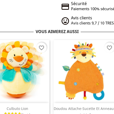
Sécurité
Paiements 100% sécurisé
Avis clients
Avis clients 9,7 / 10 TRE
VOUS AIMEREZ AUSSI
favorite_border
favorite_border
Aperçu rapide
Aperçu rapide


Culbuto Lion
Doudou Attache-Sucette Et Anneau.