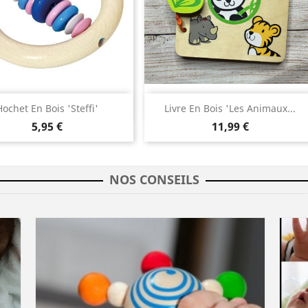
Aperçu rapide
Aperçu rapide


Hochet En Bois 'Steffi'
Livre En Bois 'les Animaux...
5,95 €
11,99 €
NOS CONSEILS