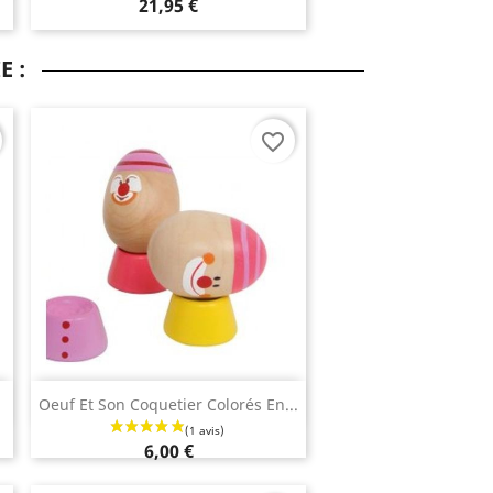
21,95 €
E :
favorite_border
Aperçu rapide

Oeuf Et Son Coquetier Colorés En...
6,00 €