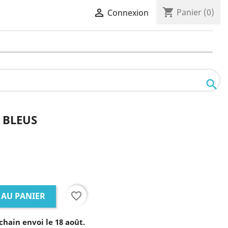
shopping_cart

Panier
(0)
Connexion

 BLEUS
favorite_border
 AU PANIER
chain envoi le 18 août.