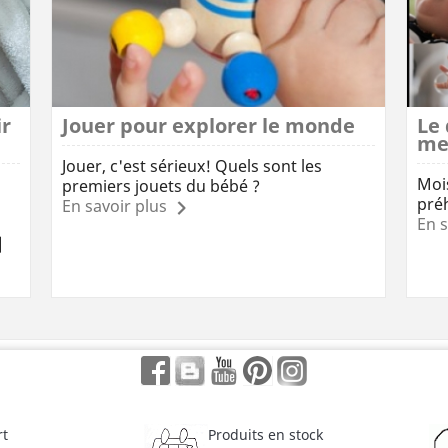
ir
Jouer pour explorer le monde
Le
me
Jouer, c'est sérieux! Quels sont les
Mois
premiers jouets du bébé ?
préh
En savoir plus
En s
]
Facebook
Rss
YouTube
Pinterest
Instagram
rt
Produits en stock