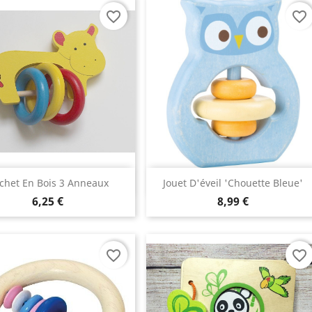
favorite_border
favorite_border
Aperçu rapide
Aperçu rapide


chet En Bois 3 Anneaux
Jouet D'éveil 'chouette Bleue'
6,25 €
8,99 €
favorite_border
favorite_border
(2 