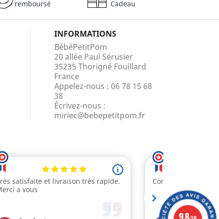
remboursé
Cadeau
INFORMATIONS
BébéPetitPom
20 allée Paul Sérusier
35235 Thorigné Fouillard
France
Appelez-nous :
06 78 15 68
38
Écrivez-nous :
miriec@bebepetitpom.fr
9.8
/10