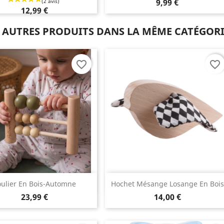
9,99 €
12,99 €
 AUTRES PRODUITS DANS LA MÊME CATÉGORI
favorite_border
favorite_border
Aperçu rapide
Aperçu rapide


ulier En Bois-Automne
Hochet Mésange Losange En Bois
23,99 €
14,00 €