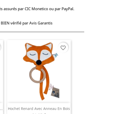
s assurés par CIC Monetico ou par PayPal.
S BIEN vérifié par Avis Garantis
favorite_border
Aperçu rapide

..
Hochet Renard Avec Anneau En Bois