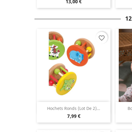
13,00 €
12
favorite_border
Aperçu rapide

Hochets Ronds (lot De 2)...
Bo
7,99 €