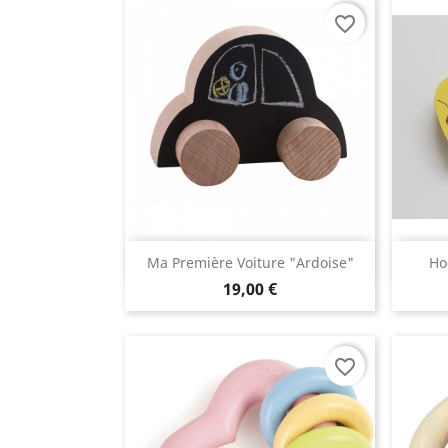
favorite_border
Aperçu rapide

Ma Première Voiture "ardoise"
Ho
19,00 €
favorite_border