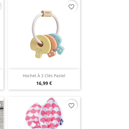
favorite_border
Aperçu rapide

Hochet À 3 Clés Pastel
16,99 €
favorite_border
avis)