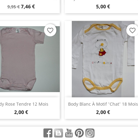
7,46 €
5,00 €
9,95 €
favorite_border
favorite_border
Aperçu rapide
Aperçu rapide


dy Rose Tendre 12 Mois
Body Blanc À Motif 'chat' 18 Moi
2,00 €
2,00 €
Facebook
Rss
YouTube
Pinterest
Instagram