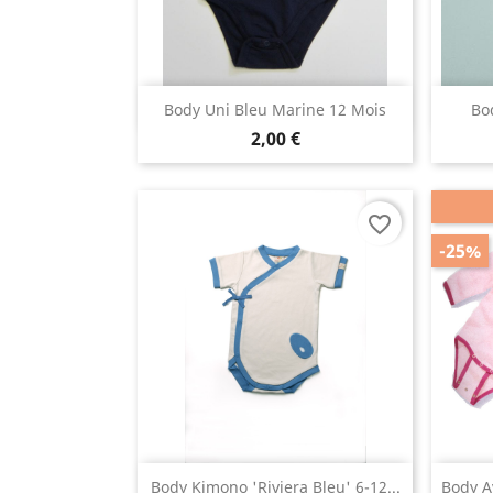
Aperçu rapide

Body Uni Bleu Marine 12 Mois
Bo
2,00 €
favorite_border
-25%
Aperçu rapide

Body Kimono 'Riviera Bleu' 6-12...
Body A