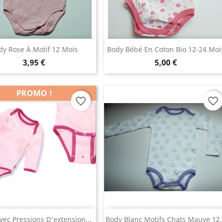
Aperçu rapide
Aperçu rapide


dy Rose À Motif 12 Mois
Body Bébé En Coton Bio 12-24 Moi
3,95 €
5,00 €
PROMO !
favorite_border
favorite_border
Aperçu rapide
Aperçu rapide


vec Pressions D'extension...
Body Blanc Motifs Chats Mauve 12.