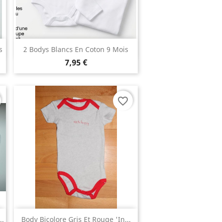
Aperçu rapide

s
2 Bodys Blancs En Coton 9 Mois
7,95 €
favorite_border
Aperçu rapide

..
Body Bicolore Gris Et Rouge 'In...