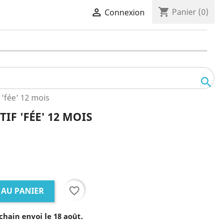
shopping_cart

Panier
(0)
Connexion

 'fée' 12 mois
IF 'FÉE' 12 MOIS
favorite_border
 AU PANIER
chain envoi le 18 août.