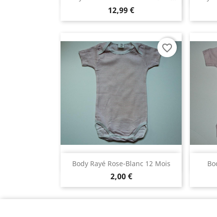
12,99 €
favorite_border
Aperçu rapide

Body Rayé Rose-Blanc 12 Mois
Bo
2,00 €