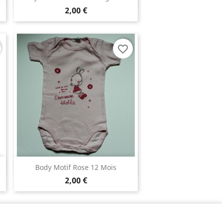
2,00 €
favorite_border
Aperçu rapide

s
Body Motif Rose 12 Mois
2,00 €