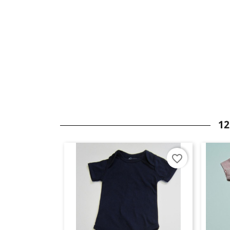
12
favorite_border