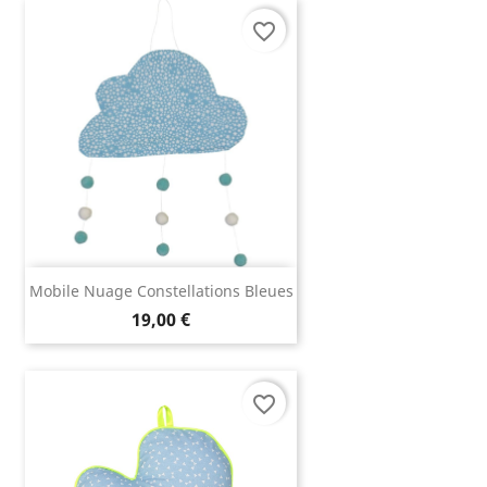
favorite_border
Mobile Nuage Constellations Bleues
19,00 €
favorite_border