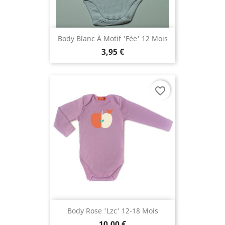
Body Blanc À Motif 'fée' 12 Mois
3,95 €
favorite_border
Body Rose 'lzc' 12-18 Mois
10,00 €