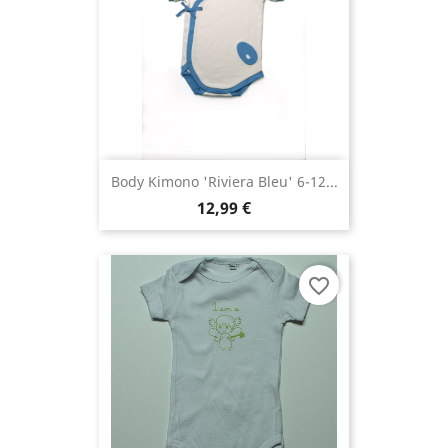
Body Kimono 'Riviera Bleu' 6-12...
12,99 €
favorite_border