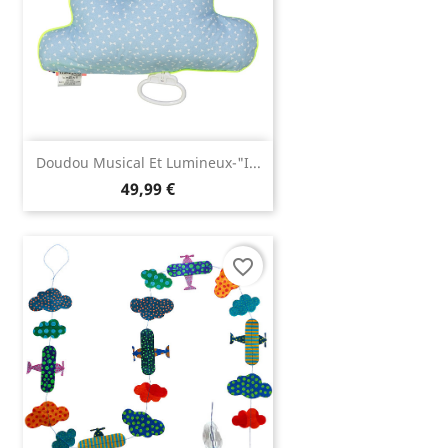
Doudou Musical Et Lumineux-"I...
49,99 €
favorite_border