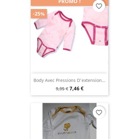
PROMO !
favorite_border
-25%
Body Avec Pressions D'extension...
7,46 €
9,95 €
favorite_border