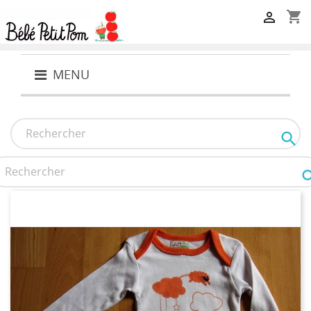
shopping_cart

MENU
