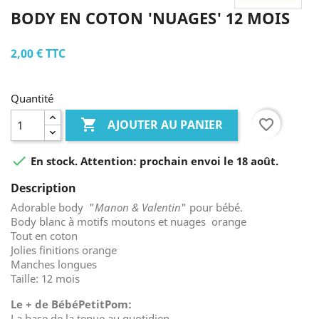
BODY EN COTON 'NUAGES' 12 MOIS
2,00 €
TTC
Quantité

favorite_border
AJOUTER AU PANIER

En stock. Attention: prochain envoi le 18 août.
Description
Adorable
body "
Manon & Valentin
" pour bébé.
Body blanc à motifs moutons et nuages orange
Tout en coton
Jolies finitions orange
Manches longues
Taille: 12 mois
Le + de BébéPetitPom:
La base de la tenue au quotidien.