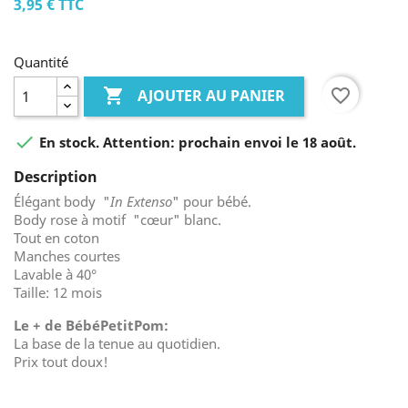
3,95 €
TTC
Quantité

favorite_border
AJOUTER AU PANIER

En stock. Attention: prochain envoi le 18 août.
Description
Élégant body "
In Extenso
" pour bébé.
Body rose à motif "cœur" blanc.
Tout en coton
Manches courtes
Lavable à 40°
Taille: 12 mois
Le + de BébéPetitPom:
La base de la tenue au quotidien.
Prix tout doux!