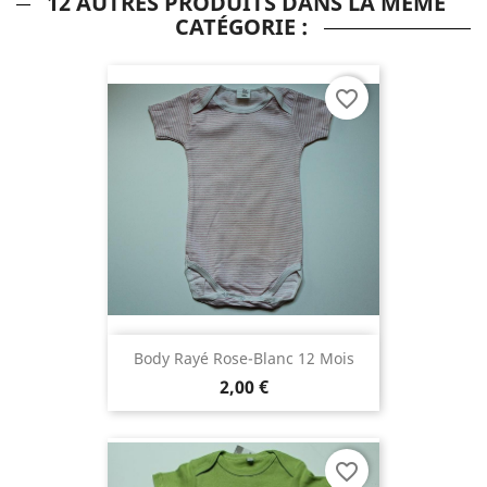
12 AUTRES PRODUITS DANS LA MÊME
CATÉGORIE :
favorite_border
Body Rayé Rose-Blanc 12 Mois
2,00 €
favorite_border