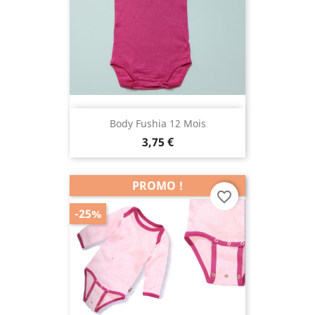
Body Fushia 12 Mois
3,75 €
PROMO !
favorite_border
-25%