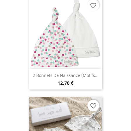
favorite_border
2 Bonnets De Naissance (motifs...
12,70 €
favorite_border