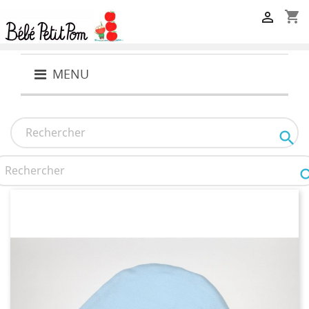
shopping_cart

MENU
